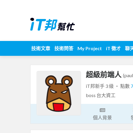
技術文章
技術問答
My Project
iT 徵才
聊
超級前端人
(paul
iT邦新手 3 級 ‧ 點數
boss 台大資工
個人背景