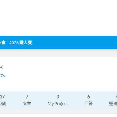
天室
2026 鐵人賽
a)
776
37
7
0
6
發問
文章
My Project
回答
邀