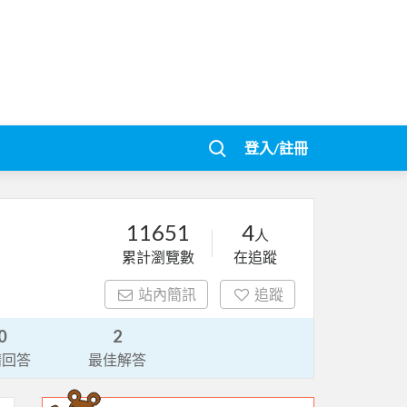
登入/註冊
11651
4
人
累計瀏覽數
在追蹤
站內簡訊
追蹤
0
2
請回答
最佳解答