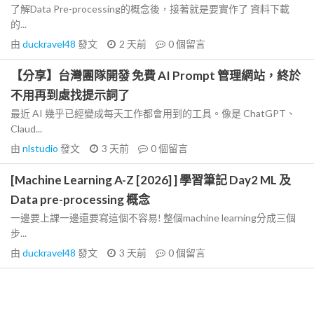
了解Data Pre-processing的概念後，接著就是要實作了 資料下載
的...
由
duckravel48
發文
2 天前
0
個留言
【分享】台灣團隊開發 免費 AI Prompt 管理網站，終於
不用再到處找提示詞了
最近 AI 幾乎已經變成每天工作都會用到的工具。像是 ChatGPT、
Claud...
由
nlstudio
發文
3 天前
0
個留言
[Machine Learning A-Z [2026] ] 學習筆記 Day2 ML 及
Data pre-processing 概念
一邊要上課一邊還要寫這個不容易! 整個machine learning分成三個
步...
由
duckravel48
發文
3 天前
0
個留言