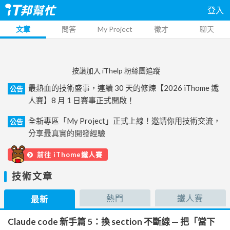
登入
文章
問答
My Project
徵才
聊天
按讚加入 iThelp 粉絲團追蹤
最熱血的技術盛事，連續 30 天的修煉【2026 iThome 鐵
公告
人賽】8 月 1 日賽事正式開啟！
全新專區「My Project」正式上線！邀請你用技術交流，
公告
分享最真實的開發經驗
前往 iThome鐵人賽
技術文章
熱門
鐵人賽
最新
Claude code 新手篇 5：換 section 不斷線 — 把「當下