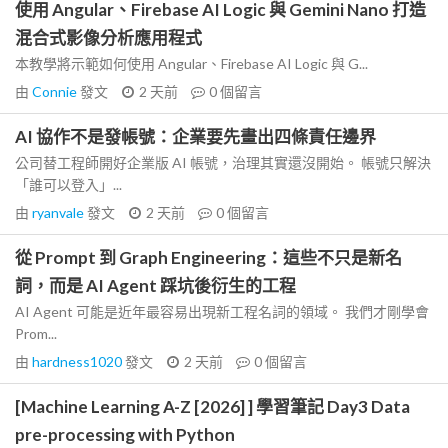
使用 Angular、Firebase AI Logic 與 Gemini Nano 打造
混合式影像分析應用程式
本教學將示範如何使用 Angular、Firebase AI Logic 與 G...
由
Connie
發文
2 天前
0
個留言
AI 協作不是發帳號：企業要先畫出四條責任邊界
公司替工程師開好企業版 AI 帳號，治理其實還沒開始。 帳號只解決
「誰可以登入」...
由
ryanvale
發文
2 天前
0
個留言
從 Prompt 到 Graph Engineering：這些不只是新名
詞，而是 AI Agent 踩坑後衍生的工程
AI Agent 可能是近年最容易出現新工程名詞的領域。 我們才剛學會
Prom...
由
hardness1020
發文
2 天前
0
個留言
[Machine Learning A-Z [2026] ] 學習筆記 Day3 Data
pre-processing with Python