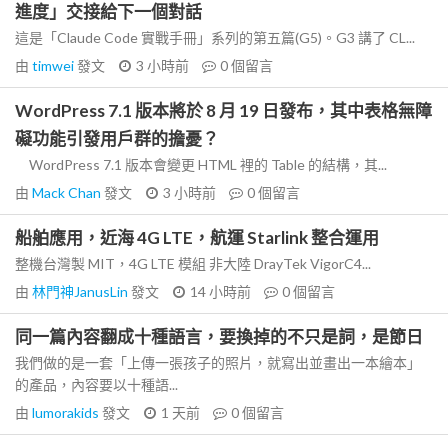
進度」交接給下一個對話
這是「Claude Code 實戰手冊」系列的第五篇(G5)。G3 講了 CL...
由
timwei
發文
3 小時前
0
個留言
WordPress 7.1 版本將於 8 月 19 日發布，其中表格無障
礙功能引發用戶群的擔憂？
WordPress 7.1 版本會變更 HTML 裡的 Table 的結構，其...
由
Mack Chan
發文
3 小時前
0
個留言
船舶應用，近海 4G LTE，航運 Starlink 整合運用
整機台灣製 MIT，4G LTE 模組 非大陸 DrayTek VigorC4...
由
林門神JanusLin
發文
14 小時前
0
個留言
同一篇內容翻成十種語言，要換掉的不只是詞，是節日
我們做的是一套「上傳一張孩子的照片，就寫出並畫出一本繪本」
的產品，內容要以十種語...
由
lumorakids
發文
1 天前
0
個留言