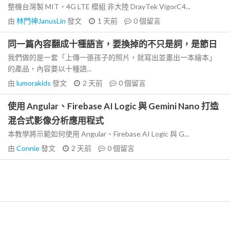
整機台灣製 MIT，4G LTE 模組 非大陸 DrayTek VigorC4...
由
林門神JanusLin
發文
1 天前
0
個留言
同一篇內容翻成十種語言，要換掉的不只是詞，是節日
我們做的是一套「上傳一張孩子的照片，就寫出並畫出一本繪本」
的產品，內容要以十種語...
由
lumorakids
發文
2 天前
0
個留言
使用 Angular、Firebase AI Logic 與 Gemini Nano 打造
混合式影像分析應用程式
本教學將示範如何使用 Angular、Firebase AI Logic 與 G...
由
Connie
發文
2 天前
0
個留言