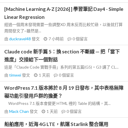
[Machine Learning A-Z [2026] ] 學習筆記 Day4 - Simple
Linear Regression
經過一個周末發現需要一些調整XD 周末反而比較忙碌，以後就打算
周間發文了~雖然是...
由
duckravel48
發文
7 小時前
0
個留言
Claude code 新手篇 5：換 section 不斷線 — 把「當下
進度」交接給下一個對話
這是「Claude Code 實戰手冊」系列的第五篇(G5)。G3 講了 CL...
由
timwei
發文
1 天前
0
個留言
WordPress 7.1 版本將於 8 月 19 日發布，其中表格無障
礙功能引發用戶群的擔憂？
WordPress 7.1 版本會變更 HTML 裡的 Table 的結構，其...
由
Mack Chan
發文
1 天前
0
個留言
船舶應用，近海 4G LTE，航運 Starlink 整合運用