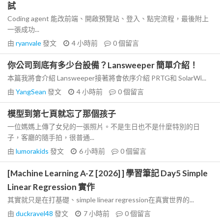
試
Coding agent 能改前端、開啟預覽站、登入、點完流程，最後附上
一張成功...
由
ryanvale
發文
4 小時前
0
個留言
你公司到底有多少台設備？Lansweeper 簡單介紹！
本篇我將會介紹 Lansweeper接著將會依序介紹 PRTG和 SolarWi...
由
YangSean
發文
4 小時前
0
個留言
模型到第七頁就忘了那個孩子
一位媽媽上傳了女兒的一張照片。不是生日也不是什麼特別的日
子，客廳的隨手拍，很普通...
由
lumorakids
發文
6 小時前
0
個留言
[Machine Learning A-Z [2026] ] 學習筆記 Day5 Simple
Linear Regression 實作
其實就只是在打基礎、simple linear regression在真實世界的...
由
duckravel48
發文
7 小時前
0
個留言