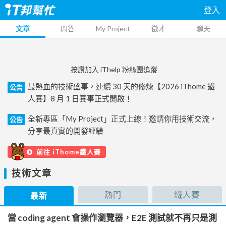
登入
文章
問答
My Project
徵才
聊天
按讚加入 iThelp 粉絲團追蹤
最熱血的技術盛事，連續 30 天的修煉【2026 iThome 鐵
公告
人賽】8 月 1 日賽事正式開啟！
全新專區「My Project」正式上線！邀請你用技術交流，
公告
分享最真實的開發經驗
前往 iThome鐵人賽
技術文章
熱門
鐵人賽
最新
當 coding agent 會操作瀏覽器，E2E 測試就不再只是測