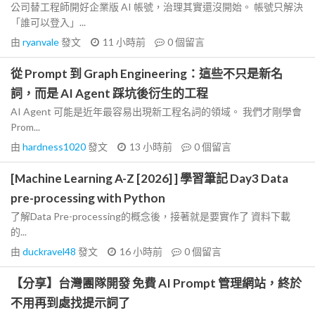
公司替工程師開好企業版 AI 帳號，治理其實還沒開始。 帳號只解決
「誰可以登入」...
由
ryanvale
發文
11 小時前
0
個留言
從 Prompt 到 Graph Engineering：這些不只是新名
詞，而是 AI Agent 踩坑後衍生的工程
AI Agent 可能是近年最容易出現新工程名詞的領域。 我們才剛學會
Prom...
由
hardness1020
發文
13 小時前
0
個留言
[Machine Learning A-Z [2026] ] 學習筆記 Day3 Data
pre-processing with Python
了解Data Pre-processing的概念後，接著就是要實作了 資料下載
的...
由
duckravel48
發文
16 小時前
0
個留言
【分享】台灣團隊開發 免費 AI Prompt 管理網站，終於
不用再到處找提示詞了