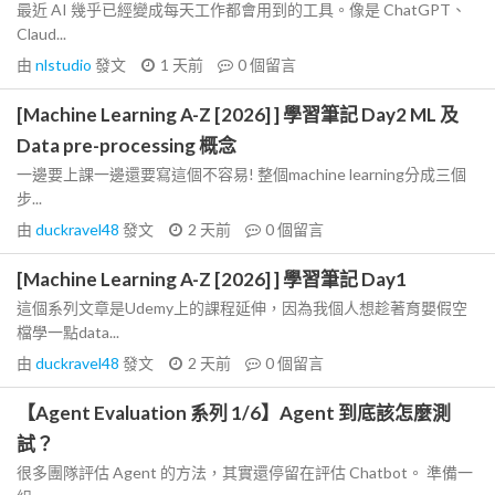
最近 AI 幾乎已經變成每天工作都會用到的工具。像是 ChatGPT、
Claud...
由
nlstudio
發文
1 天前
0
個留言
[Machine Learning A-Z [2026] ] 學習筆記 Day2 ML 及
Data pre-processing 概念
一邊要上課一邊還要寫這個不容易! 整個machine learning分成三個
步...
由
duckravel48
發文
2 天前
0
個留言
[Machine Learning A-Z [2026] ] 學習筆記 Day1
這個系列文章是Udemy上的課程延伸，因為我個人想趁著育嬰假空
檔學一點data...
由
duckravel48
發文
2 天前
0
個留言
【Agent Evaluation 系列 1/6】Agent 到底該怎麼測
試？
很多團隊評估 Agent 的方法，其實還停留在評估 Chatbot。 準備一