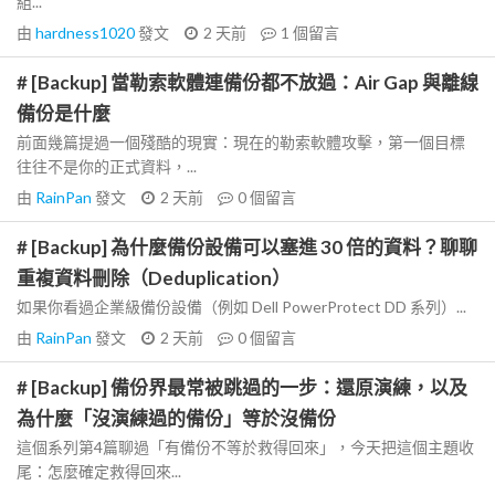
組...
由
hardness1020
發文
2 天前
1
個留言
# [Backup] 當勒索軟體連備份都不放過：Air Gap 與離線
備份是什麼
前面幾篇提過一個殘酷的現實：現在的勒索軟體攻擊，第一個目標
往往不是你的正式資料，...
由
RainPan
發文
2 天前
0
個留言
# [Backup] 為什麼備份設備可以塞進 30 倍的資料？聊聊
重複資料刪除（Deduplication）
如果你看過企業級備份設備（例如 Dell PowerProtect DD 系列）...
由
RainPan
發文
2 天前
0
個留言
# [Backup] 備份界最常被跳過的一步：還原演練，以及
為什麼「沒演練過的備份」等於沒備份
這個系列第4篇聊過「有備份不等於救得回來」，今天把這個主題收
尾：怎麼確定救得回來...