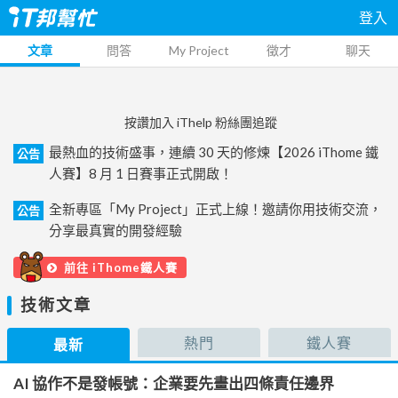
登入
文章
問答
My Project
徵才
聊天
按讚加入 iThelp 粉絲團追蹤
最熱血的技術盛事，連續 30 天的修煉【2026 iThome 鐵
公告
人賽】8 月 1 日賽事正式開啟！
全新專區「My Project」正式上線！邀請你用技術交流，
公告
分享最真實的開發經驗
前往 iThome鐵人賽
技術文章
熱門
鐵人賽
最新
AI 協作不是發帳號：企業要先畫出四條責任邊界