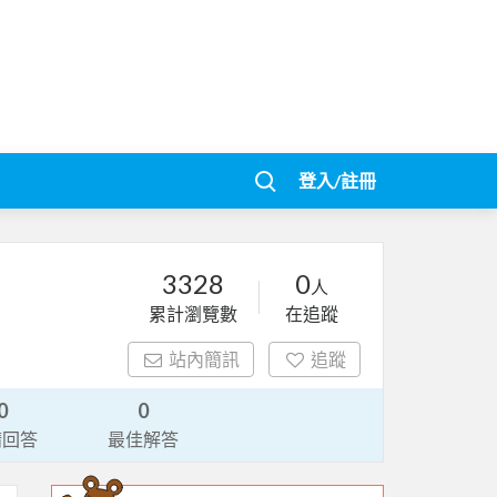
登入/註冊
3328
0
人
累計瀏覽數
在追蹤
站內簡訊
追蹤
0
0
請回答
最佳解答