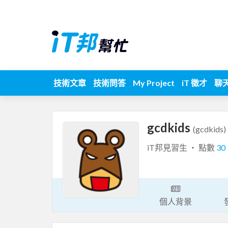
技術文章
技術問答
My Project
iT 徵才
聊
gcdkids
(gcdkids)
iT邦見習生 ‧ 點數
30
個人背景