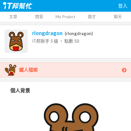
登入
文章
問答
My Project
徵才
聊天
rlongdragon
(
rlongdragon
)
iT邦新手
5
級 ‧ 點數
50
鐵人檔案
個人背景