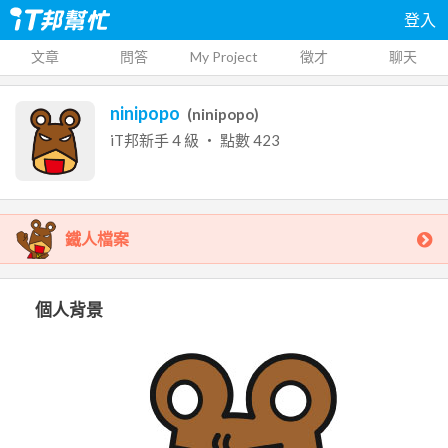
登入
文章
問答
My Project
徵才
聊天
ninipopo
(
ninipopo
)
iT邦新手
4
級 ‧ 點數
423
鐵人檔案
個人背景