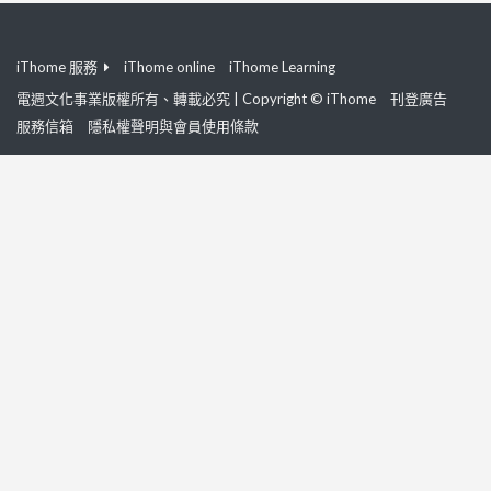
iThome 服務
iThome online
iThome Learning
電週文化事業版權所有、轉載必究 | Copyright © iThome
刊登廣告
服務信箱
隱私權聲明與會員使用條款