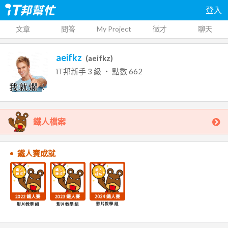
登入
文章
問答
My Project
徵才
聊天
aeifkz
(
aeifkz
)
iT邦新手
3
級 ‧ 點數
662
鐵人檔案
鐵人賽成就