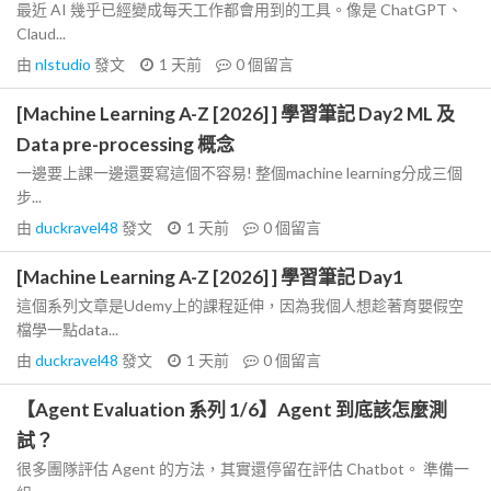
最近 AI 幾乎已經變成每天工作都會用到的工具。像是 ChatGPT、
Claud...
由
nlstudio
發文
1 天前
0
個留言
[Machine Learning A-Z [2026] ] 學習筆記 Day2 ML 及
Data pre-processing 概念
一邊要上課一邊還要寫這個不容易! 整個machine learning分成三個
步...
由
duckravel48
發文
1 天前
0
個留言
[Machine Learning A-Z [2026] ] 學習筆記 Day1
這個系列文章是Udemy上的課程延伸，因為我個人想趁著育嬰假空
檔學一點data...
由
duckravel48
發文
1 天前
0
個留言
【Agent Evaluation 系列 1/6】Agent 到底該怎麼測
試？
很多團隊評估 Agent 的方法，其實還停留在評估 Chatbot。 準備一