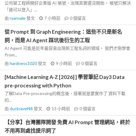
公司替工程師開好企業版 AI 帳號，治理其實還沒開始。 帳號只解決
「誰可以登入」...
由
ryanvale
發文
7 小時前
0
個留言
從 Prompt 到 Graph Engineering：這些不只是新名
詞，而是 AI Agent 踩坑後衍生的工程
AI Agent 可能是近年最容易出現新工程名詞的領域。 我們才剛學會
Prom...
由
hardness1020
發文
9 小時前
0
個留言
[Machine Learning A-Z [2026] ] 學習筆記 Day3 Data
pre-processing with Python
了解Data Pre-processing的概念後，接著就是要實作了 資料下載
的...
由
duckravel48
發文
13 小時前
0
個留言
【分享】台灣團隊開發 免費 AI Prompt 管理網站，終於
不用再到處找提示詞了