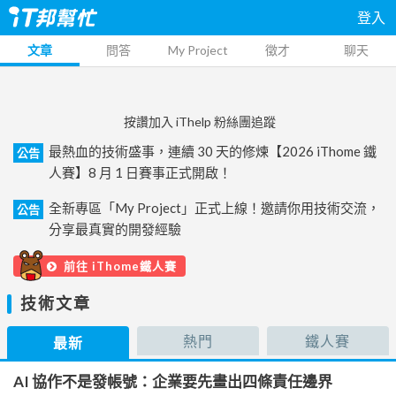
登入
文章
問答
My Project
徵才
聊天
按讚加入 iThelp 粉絲團追蹤
最熱血的技術盛事，連續 30 天的修煉【2026 iThome 鐵
公告
人賽】8 月 1 日賽事正式開啟！
全新專區「My Project」正式上線！邀請你用技術交流，
公告
分享最真實的開發經驗
前往 iThome鐵人賽
技術文章
熱門
鐵人賽
最新
AI 協作不是發帳號：企業要先畫出四條責任邊界