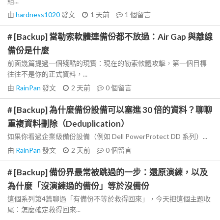
組...
由
hardness1020
發文
1 天前
1
個留言
# [Backup] 當勒索軟體連備份都不放過：Air Gap 與離線
備份是什麼
前面幾篇提過一個殘酷的現實：現在的勒索軟體攻擊，第一個目標
往往不是你的正式資料，...
由
RainPan
發文
2 天前
0
個留言
# [Backup] 為什麼備份設備可以塞進 30 倍的資料？聊聊
重複資料刪除（Deduplication）
如果你看過企業級備份設備（例如 Dell PowerProtect DD 系列）...
由
RainPan
發文
2 天前
0
個留言
# [Backup] 備份界最常被跳過的一步：還原演練，以及
為什麼「沒演練過的備份」等於沒備份
這個系列第4篇聊過「有備份不等於救得回來」，今天把這個主題收
尾：怎麼確定救得回來...