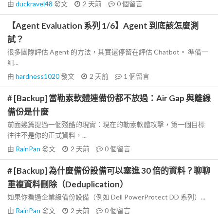
由
duckravel48
發文
2 天前
0
個留言
【Agent Evaluation 系列 1/6】Agent 到底該怎麼測
試？
很多團隊評估 Agent 的方法，其實還停留在評估 Chatbot。 準備一
組...
由
hardness1020
發文
2 天前
1
個留言
# [Backup] 當勒索軟體連備份都不放過：Air Gap 與離線
備份是什麼
前面幾篇提過一個殘酷的現實：現在的勒索軟體攻擊，第一個目標
往往不是你的正式資料，...
由
RainPan
發文
2 天前
0
個留言
# [Backup] 為什麼備份設備可以塞進 30 倍的資料？聊聊
重複資料刪除（Deduplication）
如果你看過企業級備份設備（例如 Dell PowerProtect DD 系列）...
由
RainPan
發文
2 天前
0
個留言