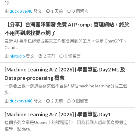
的...
由
duckravel48
發文
1 天前
0
個留言
【分享】台灣團隊開發 免費 AI Prompt 管理網站，終於
不用再到處找提示詞了
最近 AI 幾乎已經變成每天工作都會用到的工具。像是 ChatGPT、
Claud...
由
nlstudio
發文
2 天前
0
個留言
[Machine Learning A-Z [2026] ] 學習筆記 Day2 ML 及
Data pre-processing 概念
一邊要上課一邊還要寫這個不容易! 整個machine learning分成三個
步...
由
duckravel48
發文
2 天前
0
個留言
[Machine Learning A-Z [2026] ] 學習筆記 Day1
這個系列文章是Udemy上的課程延伸，因為我個人想趁著育嬰假空
檔學一點data...