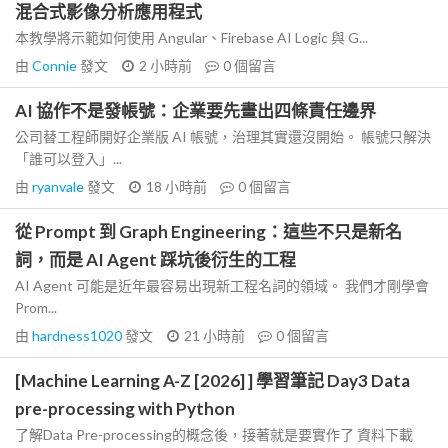
混合式影像分析應用程式
本教學將示範如何使用 Angular、Firebase AI Logic 與 G...
由
Connie
發文
2 小時前
0
個留言
AI 協作不是發帳號：企業要先畫出四條責任邊界
公司替工程師開好企業版 AI 帳號，治理其實還沒開始。 帳號只解決
「誰可以登入」...
由
ryanvale
發文
18 小時前
0
個留言
從 Prompt 到 Graph Engineering：這些不只是新名
詞，而是 AI Agent 踩坑後衍生的工程
AI Agent 可能是近年最容易出現新工程名詞的領域。 我們才剛學會
Prom...
由
hardness1020
發文
21 小時前
0
個留言
[Machine Learning A-Z [2026] ] 學習筆記 Day3 Data
pre-processing with Python
了解Data Pre-processing的概念後，接著就是要實作了 資料下載