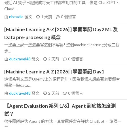
最近 AI 幾乎已經變成每天工作都會用到的工具。像是 ChatGPT、
Claud...
由
nlstudio
發文
1 天前
0
個留言
[Machine Learning A-Z [2026] ] 學習筆記 Day2 ML 及
Data pre-processing 概念
一邊要上課一邊還要寫這個不容易! 整個machine learning分成三個
步...
由
duckravel48
發文
2 天前
0
個留言
[Machine Learning A-Z [2026] ] 學習筆記 Day1
這個系列文章是Udemy上的課程延伸，因為我個人想趁著育嬰假空
檔學一點data...
由
duckravel48
發文
2 天前
0
個留言
【Agent Evaluation 系列 1/6】Agent 到底該怎麼測
試？
很多團隊評估 Agent 的方法，其實還停留在評估 Chatbot。 準備一