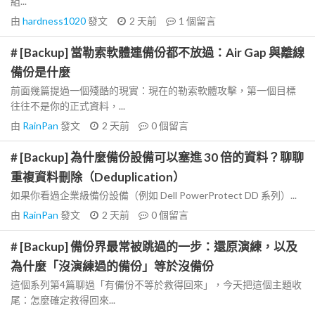
組...
由
hardness1020
發文
2 天前
1
個留言
# [Backup] 當勒索軟體連備份都不放過：Air Gap 與離線
備份是什麼
前面幾篇提過一個殘酷的現實：現在的勒索軟體攻擊，第一個目標
往往不是你的正式資料，...
由
RainPan
發文
2 天前
0
個留言
# [Backup] 為什麼備份設備可以塞進 30 倍的資料？聊聊
重複資料刪除（Deduplication）
如果你看過企業級備份設備（例如 Dell PowerProtect DD 系列）...
由
RainPan
發文
2 天前
0
個留言
# [Backup] 備份界最常被跳過的一步：還原演練，以及
為什麼「沒演練過的備份」等於沒備份
這個系列第4篇聊過「有備份不等於救得回來」，今天把這個主題收
尾：怎麼確定救得回來...