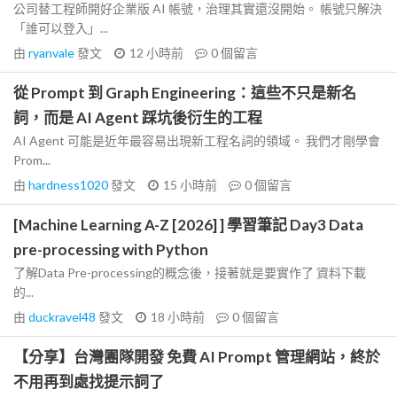
公司替工程師開好企業版 AI 帳號，治理其實還沒開始。 帳號只解決
「誰可以登入」...
由
ryanvale
發文
12 小時前
0
個留言
從 Prompt 到 Graph Engineering：這些不只是新名
詞，而是 AI Agent 踩坑後衍生的工程
AI Agent 可能是近年最容易出現新工程名詞的領域。 我們才剛學會
Prom...
由
hardness1020
發文
15 小時前
0
個留言
[Machine Learning A-Z [2026] ] 學習筆記 Day3 Data
pre-processing with Python
了解Data Pre-processing的概念後，接著就是要實作了 資料下載
的...
由
duckravel48
發文
18 小時前
0
個留言
【分享】台灣團隊開發 免費 AI Prompt 管理網站，終於
不用再到處找提示詞了