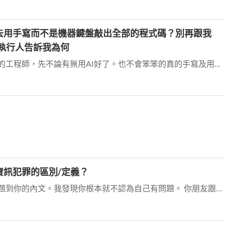
去用手寫而不是機器鍵盤敲出全部的程式碼？別再跟我
正執行人告訴我為何
你的問題，很難回答你。因為現在的工程師，先不論有無用AI好了。也不會笨笨的真的手寫及用看的來REVIEW及寫程式了。那是找死的行為。光現在的寫程式工具。已經有直...
資訊犯罪的區別/定義？
我再一次看了你的文章，從你的標題到你的內文。我發現你根本就不認為自己有問題。 你朋友跟你反應他公司網路有問題，然而你不找你朋友，直接找上他公司？直接找上他公司就...