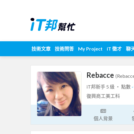
技術文章
技術問答
My Project
iT 徵才
聊
Rebacce
(Rebacc
iT邦新手 5 級 ‧ 點數
復興商工美工科
個人背景