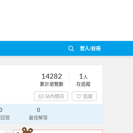
登入/註冊
14282
1
人
累計瀏覽數
在追蹤
站內簡訊
追蹤
0
0
請回答
最佳解答