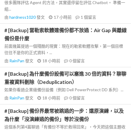
很多團隊評估 Agent 的方法，其實還停留在評估 Chatbot。 準備一
組...
由
hardness1020
發文
17 小時前
1
個留言
# [Backup] 當勒索軟體連備份都不放過：Air Gap 與離線
備份是什麼
前面幾篇提過一個殘酷的現實：現在的勒索軟體攻擊，第一個目標
往往不是你的正式資料，...
由
RainPan
發文
18 小時前
0
個留言
# [Backup] 為什麼備份設備可以塞進 30 倍的資料？聊聊
重複資料刪除（Deduplication）
如果你看過企業級備份設備（例如 Dell PowerProtect DD 系列）...
由
RainPan
發文
18 小時前
0
個留言
# [Backup] 備份界最常被跳過的一步：還原演練，以及
為什麼「沒演練過的備份」等於沒備份
這個系列第4篇聊過「有備份不等於救得回來」，今天把這個主題收