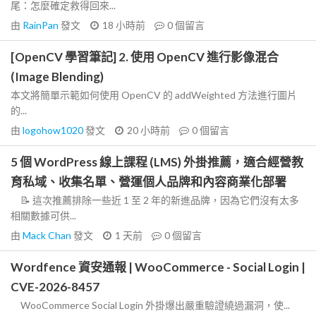
尾：怎麼確定救得回來...
由
RainPan
發文
18 小時前
0
個留言
[OpenCV 學習筆記] 2. 使用 OpenCV 進行影像混合
(Image Blending)
本文將簡單示範如何使用 OpenCV 的 addWeighted 方法進行圖片
的...
由
logohow1020
發文
20 小時前
0
個留言
5 個 WordPress 線上課程 (LMS) 外掛推薦，適合經營教
育私域、收集名單、營運個人品牌和內容商業化部署
📝 這次推薦排除一些近 1 至 2 年的新進品牌，因為它們沒有太多
相關數據可供...
由
Mack Chan
發文
1 天前
0
個留言
Wordfence 資安通報 | WooCommerce - Social Login |
CVE-2026-8457
WooCommerce Social Login 外掛爆出嚴重驗證繞過漏洞，使...