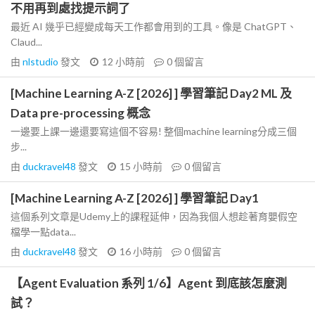
不用再到處找提示詞了
最近 AI 幾乎已經變成每天工作都會用到的工具。像是 ChatGPT、
Claud...
由
nlstudio
發文
12 小時前
0
個留言
[Machine Learning A-Z [2026] ] 學習筆記 Day2 ML 及
Data pre-processing 概念
一邊要上課一邊還要寫這個不容易! 整個machine learning分成三個
步...
由
duckravel48
發文
15 小時前
0
個留言
[Machine Learning A-Z [2026] ] 學習筆記 Day1
這個系列文章是Udemy上的課程延伸，因為我個人想趁著育嬰假空
檔學一點data...
由
duckravel48
發文
16 小時前
0
個留言
【Agent Evaluation 系列 1/6】Agent 到底該怎麼測
試？