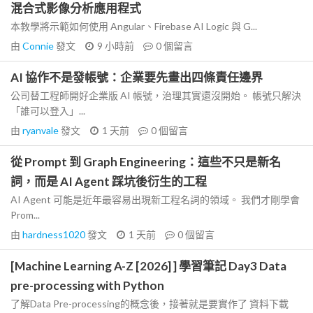
混合式影像分析應用程式
本教學將示範如何使用 Angular、Firebase AI Logic 與 G...
由
Connie
發文
9 小時前
0
個留言
AI 協作不是發帳號：企業要先畫出四條責任邊界
公司替工程師開好企業版 AI 帳號，治理其實還沒開始。 帳號只解決
「誰可以登入」...
由
ryanvale
發文
1 天前
0
個留言
從 Prompt 到 Graph Engineering：這些不只是新名
詞，而是 AI Agent 踩坑後衍生的工程
AI Agent 可能是近年最容易出現新工程名詞的領域。 我們才剛學會
Prom...
由
hardness1020
發文
1 天前
0
個留言
[Machine Learning A-Z [2026] ] 學習筆記 Day3 Data
pre-processing with Python
了解Data Pre-processing的概念後，接著就是要實作了 資料下載