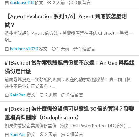
由
duckravel48
發文
2 天前
0
個留言
【Agent Evaluation 系列 1/6】Agent 到底該怎麼測
試？
很多團隊評估 Agent 的方法，其實還停留在評估 Chatbot。 準備一
組...
由
hardness1020
發文
2 天前
1
個留言
# [Backup] 當勒索軟體連備份都不放過：Air Gap 與離線
備份是什麼
前面幾篇提過一個殘酷的現實：現在的勒索軟體攻擊，第一個目標
往往不是你的正式資料，...
由
RainPan
發文
2 天前
0
個留言
# [Backup] 為什麼備份設備可以塞進 30 倍的資料？聊聊
重複資料刪除（Deduplication）
如果你看過企業級備份設備（例如 Dell PowerProtect DD 系列）...
由
RainPan
發文
2 天前
0
個留言