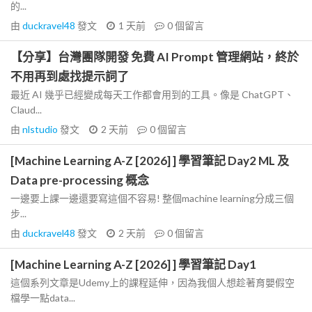
的...
由
duckravel48
發文
1 天前
0
個留言
【分享】台灣團隊開發 免費 AI Prompt 管理網站，終於
不用再到處找提示詞了
最近 AI 幾乎已經變成每天工作都會用到的工具。像是 ChatGPT、
Claud...
由
nlstudio
發文
2 天前
0
個留言
[Machine Learning A-Z [2026] ] 學習筆記 Day2 ML 及
Data pre-processing 概念
一邊要上課一邊還要寫這個不容易! 整個machine learning分成三個
步...
由
duckravel48
發文
2 天前
0
個留言
[Machine Learning A-Z [2026] ] 學習筆記 Day1
這個系列文章是Udemy上的課程延伸，因為我個人想趁著育嬰假空
檔學一點data...