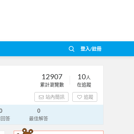
登入/註冊
12907
10
人
累計瀏覽數
在追蹤
站內簡訊
追蹤
0
0
請回答
最佳解答