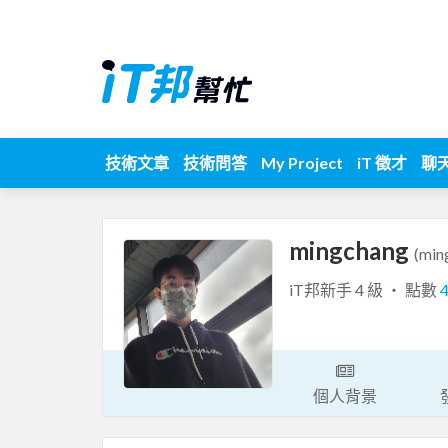
技術文章
技術問答
My Project
iT 徵才
聊
mingchang
(min
iT邦新手 4 級 ‧ 點數
個人背景