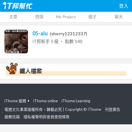
登入
文章
問答
My Project
徵才
聊天
05-alu
(
sherry12312337
)
iT邦新手
5
級 ‧ 點數
140
鐵人檔案
iThome 服務
iThome online
iThome Learning
電週文化事業版權所有、轉載必究 | Copyright © iThome
刊登廣告
服務信箱
隱私權聲明與會員使用條款