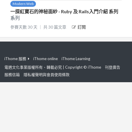
Modern Web
一探紅寶石的神秘面紗 - Ruby 及 Rails入門介紹 系列
系列
參賽天數
30
天
｜
共
30
篇文章
訂閱
iThome 服務
iThome online
iThome Learning
電週文化事業版權所有、轉載必究 | Copyright © iThome
刊登廣告
服務信箱
隱私權聲明與會員使用條款