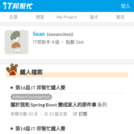
登入
文章
問答
My Project
徵才
聊天
Sean
(
oseanchen
)
iT邦新手
4
級 ‧ 點數
566
鐵人檔案
第16屆
iT 邦幫忙鐵人賽
Software Development
關於我和 Spring Boot 變成家人的那件事
系列
參賽天數
30
天
｜
共
30
篇文章
訂閱
第14屆
iT 邦幫忙鐵人賽