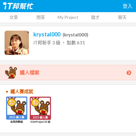
登入
文章
問答
My Project
徵才
聊天
krystal000
(
krystal000
)
iT邦新手
3
級 ‧ 點數
631
鐵人檔案
鐵人賽成就