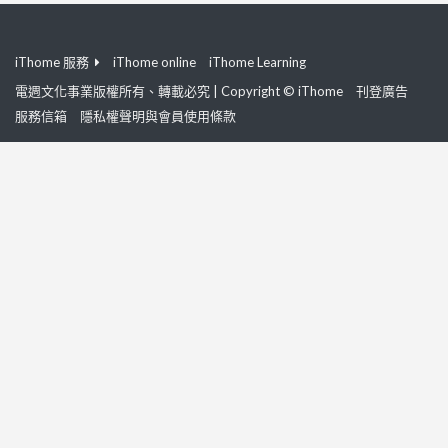
iThome 服務
iThome online
iThome Learning
電週文化事業版權所有、轉載必究 | Copyright © iThome
刊登廣告
服務信箱
隱私權聲明與會員使用條款