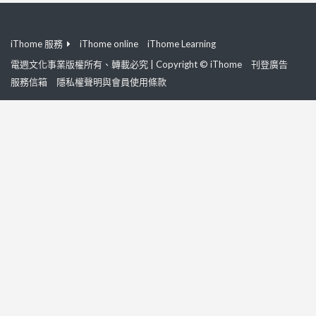
iThome 服務
iThome online
iThome Learning
電週文化事業版權所有、轉載必究 | Copyright © iThome
刊登廣告
服務信箱
隱私權聲明與會員使用條款