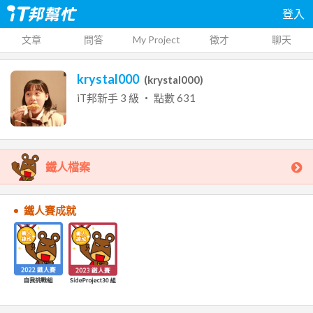
登入
文章
問答
My Project
徵才
聊天
krystal000
(
krystal000
)
iT邦新手
3
級 ‧ 點數
631
鐵人檔案
鐵人賽成就