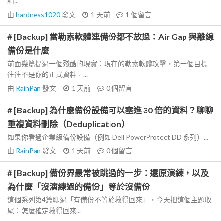
組...
由
hardness1020
發文
1 天前
1
個留言
# [Backup] 當勒索軟體連備份都不放過：Air Gap 與離線
備份是什麼
前面幾篇提過一個殘酷的現實：現在的勒索軟體攻擊，第一個目標
往往不是你的正式資料，...
由
RainPan
發文
1 天前
0
個留言
# [Backup] 為什麼備份設備可以塞進 30 倍的資料？聊聊
重複資料刪除（Deduplication）
如果你看過企業級備份設備（例如 Dell PowerProtect DD 系列）...
由
RainPan
發文
1 天前
0
個留言
# [Backup] 備份界最常被跳過的一步：還原演練，以及
為什麼「沒演練過的備份」等於沒備份
這個系列第4篇聊過「有備份不等於救得回來」，今天把這個主題收
尾：怎麼確定救得回來...