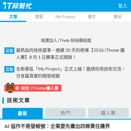
登入
文章
問答
My Project
徵才
聊天
按讚加入 iThelp 粉絲團追蹤
最熱血的技術盛事，連續 30 天的修煉【2026 iThome 鐵
公告
人賽】8 月 1 日賽事正式開啟！
全新專區「My Project」正式上線！邀請你用技術交流，
公告
分享最真實的開發經驗
前往 iThome鐵人賽
技術文章
熱門
鐵人賽
最新
AI 協作不是發帳號：企業要先畫出四條責任邊界