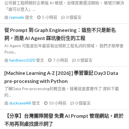
公司替工程師開好企業版 AI 帳號，治理其實還沒開始。 帳號只解決
「誰可以登入」...
由
ryanvale
發文
5 小時前
0
個留言
從 Prompt 到 Graph Engineering：這些不只是新名
詞，而是 AI Agent 踩坑後衍生的工程
AI Agent 可能是近年最容易出現新工程名詞的領域。 我們才剛學會
Prom...
由
hardness1020
發文
7 小時前
0
個留言
[Machine Learning A-Z [2026] ] 學習筆記 Day3 Data
pre-processing with Python
了解Data Pre-processing的概念後，接著就是要實作了 資料下載
的...
由
duckravel48
發文
10 小時前
0
個留言
【分享】台灣團隊開發 免費 AI Prompt 管理網站，終於
不用再到處找提示詞了