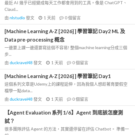
最近 AI 幾乎已經變成每天工作都會用到的工具。像是 ChatGPT、
Claud...
由
nlstudio
發文
1 天前
0
個留言
[Machine Learning A-Z [2026] ] 學習筆記 Day2 ML 及
Data pre-processing 概念
一邊要上課一邊還要寫這個不容易! 整個machine learning分成三個
步...
由
duckravel48
發文
1 天前
0
個留言
[Machine Learning A-Z [2026] ] 學習筆記 Day1
這個系列文章是Udemy上的課程延伸，因為我個人想趁著育嬰假空
檔學一點data...
由
duckravel48
發文
1 天前
0
個留言
【Agent Evaluation 系列 1/6】Agent 到底該怎麼測
試？
很多團隊評估 Agent 的方法，其實還停留在評估 Chatbot。 準備一