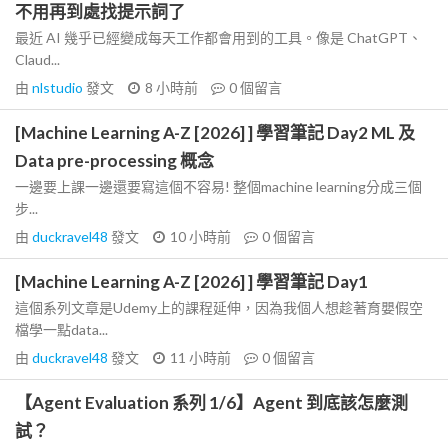
不用再到處找提示詞了
最近 AI 幾乎已經變成每天工作都會用到的工具。像是 ChatGPT、
Claud...
由
nlstudio
發文
8 小時前
0
個留言
[Machine Learning A-Z [2026] ] 學習筆記 Day2 ML 及
Data pre-processing 概念
一邊要上課一邊還要寫這個不容易! 整個machine learning分成三個
步...
由
duckravel48
發文
10 小時前
0
個留言
[Machine Learning A-Z [2026] ] 學習筆記 Day1
這個系列文章是Udemy上的課程延伸，因為我個人想趁著育嬰假空
檔學一點data...
由
duckravel48
發文
11 小時前
0
個留言
【Agent Evaluation 系列 1/6】Agent 到底該怎麼測
試？