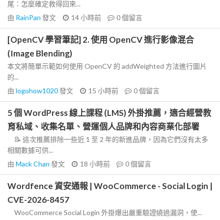
尾：怎麼確定救得回來...
由
RainPan
發文
14 小時前
0
個留言
[OpenCV 學習筆記] 2. 使用 OpenCV 進行影像混合
(Image Blending)
本文將簡單示範如何使用 OpenCV 的 addWeighted 方法進行圖片
的...
由
logohow1020
發文
15 小時前
0
個留言
5 個 WordPress 線上課程 (LMS) 外掛推薦，適合經營教
育私域、收集名單、營運個人品牌和內容商業化部署
📝 這次推薦排除一些近 1 至 2 年的新進品牌，因為它們沒有太多
相關數據可供...
由
Mack Chan
發文
18 小時前
0
個留言
Wordfence 資安通報 | WooCommerce - Social Login |
CVE-2026-8457
WooCommerce Social Login 外掛爆出嚴重驗證繞過漏洞，使...