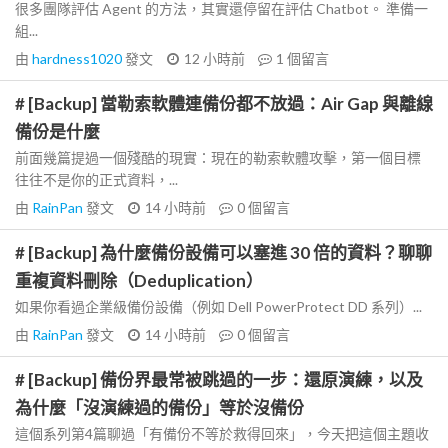
很多團隊評估 Agent 的方法，其實還停留在評估 Chatbot。 準備一
組...
由
hardness1020
發文
12 小時前
1
個留言
# [Backup] 當勒索軟體連備份都不放過：Air Gap 與離線
備份是什麼
前面幾篇提過一個殘酷的現實：現在的勒索軟體攻擊，第一個目標
往往不是你的正式資料，...
由
RainPan
發文
14 小時前
0
個留言
# [Backup] 為什麼備份設備可以塞進 30 倍的資料？聊聊
重複資料刪除（Deduplication）
如果你看過企業級備份設備（例如 Dell PowerProtect DD 系列）...
由
RainPan
發文
14 小時前
0
個留言
# [Backup] 備份界最常被跳過的一步：還原演練，以及
為什麼「沒演練過的備份」等於沒備份
這個系列第4篇聊過「有備份不等於救得回來」，今天把這個主題收