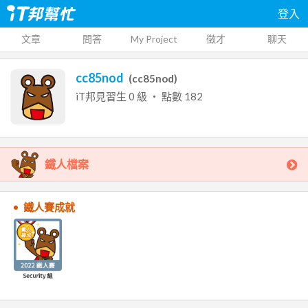
登入
文章
問答
My Project
徵才
聊天
cc85nod
(
cc85nod
)
iT邦見習生
0
級 ‧ 點數
182
鐵人檔案
鐵人賽成就