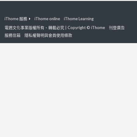
iThome 服務
iThome online
iThome Learning
電週文化事業版權所有、轉載必究 | Copyright © iThome
刊登廣告
服務信箱
隱私權聲明與會員使用條款