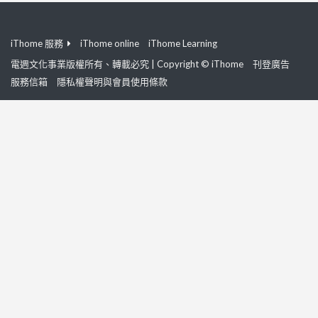
iThome 服務
iThome online
iThome Learning
電週文化事業版權所有、轉載必究 | Copyright © iThome
刊登廣告
服務信箱
隱私權聲明與會員使用條款