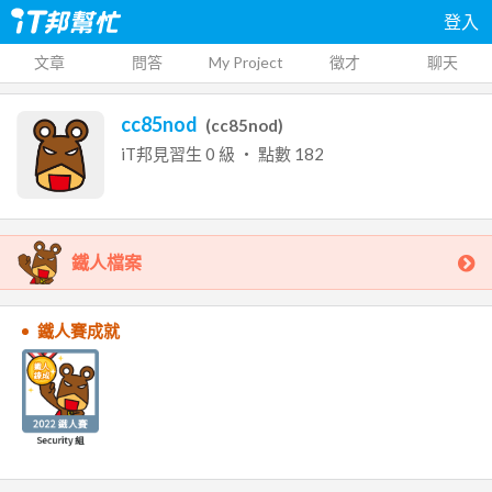
登入
文章
問答
My Project
徵才
聊天
cc85nod
(
cc85nod
)
iT邦見習生
0
級 ‧ 點數
182
鐵人檔案
鐵人賽成就