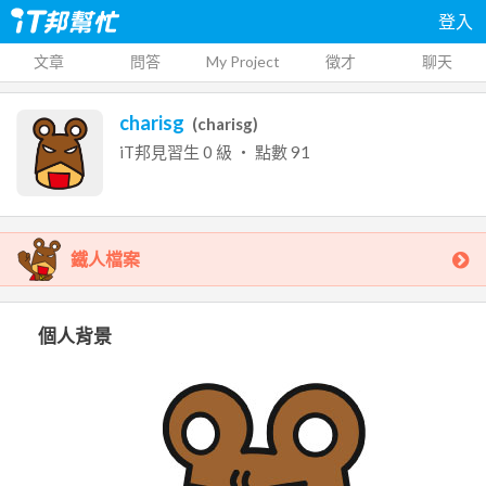
登入
文章
問答
My Project
徵才
聊天
charisg
(
charisg
)
iT邦見習生
0
級 ‧ 點數
91
鐵人檔案
個人背景