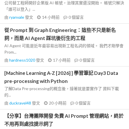
公司替工程師開好企業版 AI 帳號，治理其實還沒開始。 帳號只解決
「誰可以登入」...
由
ryanvale
發文
14 小時前
0
個留言
從 Prompt 到 Graph Engineering：這些不只是新名
詞，而是 AI Agent 踩坑後衍生的工程
AI Agent 可能是近年最容易出現新工程名詞的領域。 我們才剛學會
Prom...
由
hardness1020
發文
17 小時前
0
個留言
[Machine Learning A-Z [2026] ] 學習筆記 Day3 Data
pre-processing with Python
了解Data Pre-processing的概念後，接著就是要實作了 資料下載
的...
由
duckravel48
發文
20 小時前
0
個留言
【分享】台灣團隊開發 免費 AI Prompt 管理網站，終於
不用再到處找提示詞了