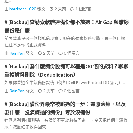
組...
由
hardness1020
發文
2 天前
1
個留言
# [Backup] 當勒索軟體連備份都不放過：Air Gap 與離線
備份是什麼
前面幾篇提過一個殘酷的現實：現在的勒索軟體攻擊，第一個目標
往往不是你的正式資料，...
由
RainPan
發文
2 天前
0
個留言
# [Backup] 為什麼備份設備可以塞進 30 倍的資料？聊聊
重複資料刪除（Deduplication）
如果你看過企業級備份設備（例如 Dell PowerProtect DD 系列）...
由
RainPan
發文
2 天前
0
個留言
# [Backup] 備份界最常被跳過的一步：還原演練，以及
為什麼「沒演練過的備份」等於沒備份
這個系列第4篇聊過「有備份不等於救得回來」，今天把這個主題收
尾：怎麼確定救得回來...