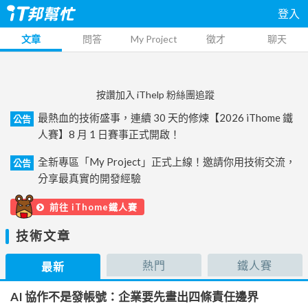
登入
文章
問答
My Project
徵才
聊天
按讚加入 iThelp 粉絲團追蹤
最熱血的技術盛事，連續 30 天的修煉【2026 iThome 鐵
公告
人賽】8 月 1 日賽事正式開啟！
全新專區「My Project」正式上線！邀請你用技術交流，
公告
分享最真實的開發經驗
前往 iThome鐵人賽
技術文章
熱門
鐵人賽
最新
AI 協作不是發帳號：企業要先畫出四條責任邊界