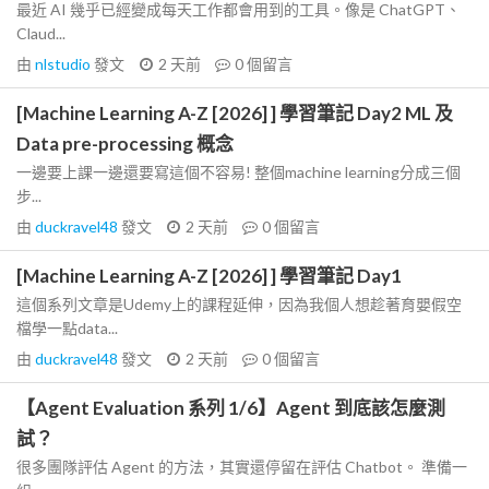
最近 AI 幾乎已經變成每天工作都會用到的工具。像是 ChatGPT、
Claud...
由
nlstudio
發文
2 天前
0
個留言
[Machine Learning A-Z [2026] ] 學習筆記 Day2 ML 及
Data pre-processing 概念
一邊要上課一邊還要寫這個不容易! 整個machine learning分成三個
步...
由
duckravel48
發文
2 天前
0
個留言
[Machine Learning A-Z [2026] ] 學習筆記 Day1
這個系列文章是Udemy上的課程延伸，因為我個人想趁著育嬰假空
檔學一點data...
由
duckravel48
發文
2 天前
0
個留言
【Agent Evaluation 系列 1/6】Agent 到底該怎麼測
試？
很多團隊評估 Agent 的方法，其實還停留在評估 Chatbot。 準備一