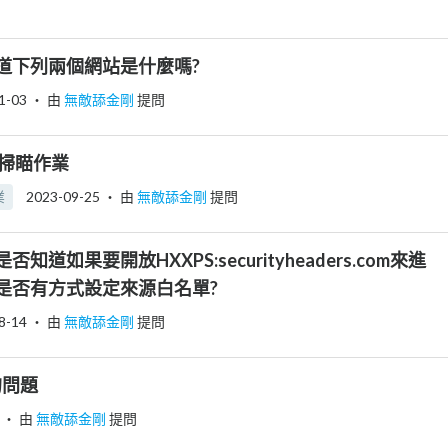
道下列兩個網站是什麼嗎?
1-03
‧ 由
無敵舔金剛
提問
點掃瞄作業
業
2023-09-25
‧ 由
無敵舔金剛
提問
道如果要開放HXXPS:securityheaders.com來進
是否有方式設定來源白名單?
8-14
‧ 由
無敵舔金剛
提問
的問題
‧ 由
無敵舔金剛
提問