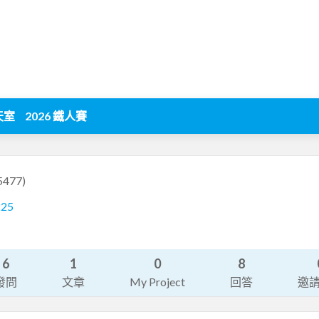
天室
2026 鐵人賽
i5477)
225
6
1
0
8
發問
文章
My Project
回答
邀