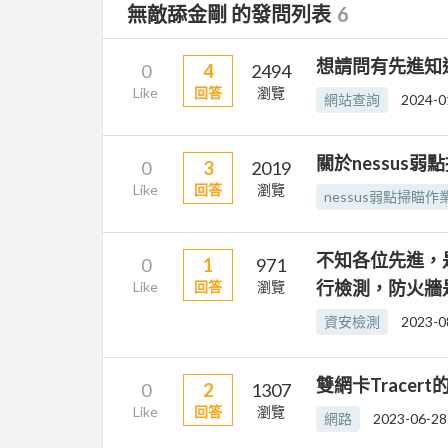
無敵舔金剛 的發問列表
6
想請問有先進知
0
4
2494
Like
回答
瀏覽
網站查詢
2024-0
關於nessus弱
0
3
2019
Like
回答
瀏覽
nessus弱點掃瞄作
不知各位先進，是否知
0
1
971
行檢測，防火牆
Like
回答
瀏覽
資安檢測
2023-0
雙網卡Tracert
0
2
1307
Like
回答
瀏覽
網路
2023-06-28