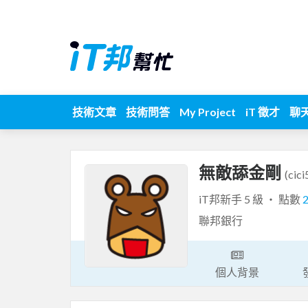
技術文章
技術問答
My Project
iT 徵才
聊
無敵舔金剛
(cic
iT邦新手 5 級 ‧ 點數
聯邦銀行
個人背景