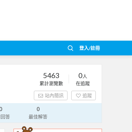
登入/註冊
5463
0
人
累計瀏覽數
在追蹤
站內簡訊
追蹤
0
0
請回答
最佳解答