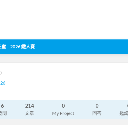
天室
2026 鐵人賽
)
826
系
6
214
0
0
發問
文章
My Project
回答
邀