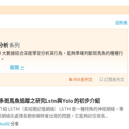
回列表
為分析
系列
I 大數據結合深度學習分析其行為，能夠準確判斷斑馬魚的種種行
化。
展開
RSS系列文
訂閱系列文
斑馬魚追蹤之研究Lstm與Yolo 的初步介紹
的初步介紹 LSTM（長短期記憶網絡） LSTM 是一種特殊的神經網絡，專
網絡在處理長期依賴時會出現的問題。它能夠記住很長...
ilsu02
分享