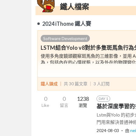
鐵人檔案
2024 iThome 鐵人賽
Software Development
LSTM結合Yolo v8對於多隻斑馬魚行
使用多角度鏡頭觀察斑馬魚的三維影像，並用 A
為，包括內在的心情狀態，以及外在的物理變
鐵人鍊成 ｜
共 30 篇文章 ｜
3
人訂閱
0
0
1238
DAY 1
Like
留言
瀏覽
基於深度學習的多
Lstm與Yolo 
門用來解決普通神經
2024-08-03
‧ 由
ne