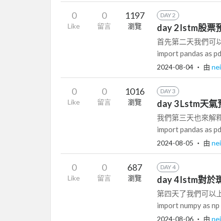
0
0
1197
DAY 2
Like
留言
瀏覽
day 2 lstm股
首先第二天我們可以先展
import pandas as pd
2024-08-04
‧ 由
ne
0
0
1016
DAY 3
Like
留言
瀏覽
day 3 Lstm天
我們第三天也來解釋Ls
import pandas as pd 
2024-08-05
‧ 由
ne
0
0
687
DAY 4
Like
留言
瀏覽
day 4 lst
第四天了我們可以上
import numpy as np 
2024-08-06
‧ 由
ne