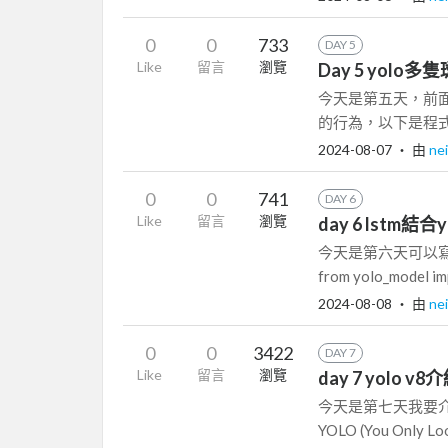
0
0
733
DAY 5
Like
留言
瀏覽
Day 5 yol
今天是第五天，前面
的行為，以下是程式碼 impo
2024-08-07
‧ 由
ne
0
0
741
DAY 6
Like
留言
瀏覽
day 6 lstm
今天是第六天可以寫一個
from yolo_model im
2024-08-08
‧ 由
ne
0
0
3422
DAY 7
Like
留言
瀏覽
day 7 yolo v8
今天是第七天我要介紹今
YOLO (You Only L