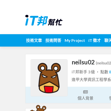
技術文章
技術問答
My Project
iT 徵才
聊
neilsu02
(neilsu02
iT邦新手 3 級 ‧ 點數
逢甲大學資訊工程學
個人背景