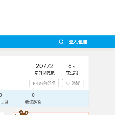
登入/註冊
20772
8
人
累計瀏覽數
在追蹤
站內簡訊
追蹤
0
0
請回答
最佳解答