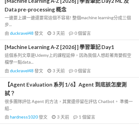
[Machine Learning A-Z [2026] ] 學習筆記 Day2 ML 及
Data pre-processing 概念
一邊要上課一邊還要寫這個不容易! 整個machine learning分成三個
步...
由
duckravel48
發文
3 天前
0
個留言
[Machine Learning A-Z [2026] ] 學習筆記 Day1
這個系列文章是Udemy上的課程延伸，因為我個人想趁著育嬰假空
檔學一點data...
由
duckravel48
發文
3 天前
0
個留言
【Agent Evaluation 系列 1/6】Agent 到底該怎麼測
試？
很多團隊評估 Agent 的方法，其實還停留在評估 Chatbot。 準備一
組...
由
hardness1020
發文
3 天前
1
個留言