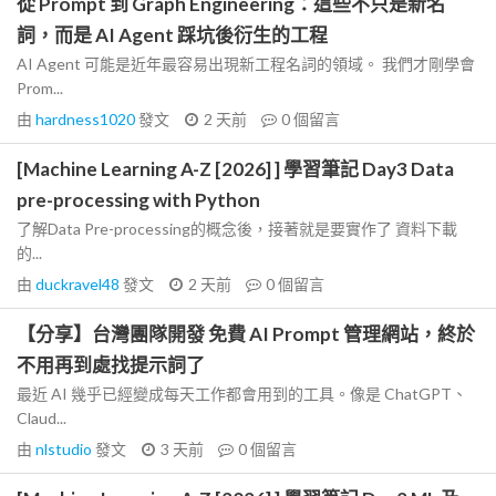
從 Prompt 到 Graph Engineering：這些不只是新名
詞，而是 AI Agent 踩坑後衍生的工程
AI Agent 可能是近年最容易出現新工程名詞的領域。 我們才剛學會
Prom...
由
hardness1020
發文
2 天前
0
個留言
[Machine Learning A-Z [2026] ] 學習筆記 Day3 Data
pre-processing with Python
了解Data Pre-processing的概念後，接著就是要實作了 資料下載
的...
由
duckravel48
發文
2 天前
0
個留言
【分享】台灣團隊開發 免費 AI Prompt 管理網站，終於
不用再到處找提示詞了
最近 AI 幾乎已經變成每天工作都會用到的工具。像是 ChatGPT、
Claud...
由
nlstudio
發文
3 天前
0
個留言