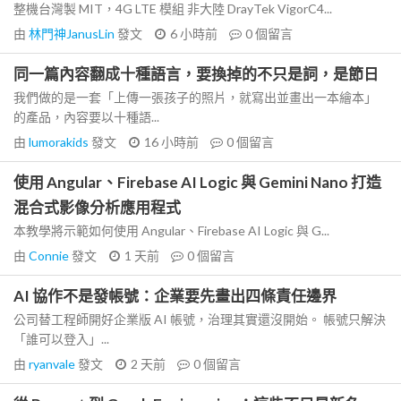
整機台灣製 MIT，4G LTE 模組 非大陸 DrayTek VigorC4...
由
林門神JanusLin
發文
6 小時前
0
個留言
同一篇內容翻成十種語言，要換掉的不只是詞，是節日
我們做的是一套「上傳一張孩子的照片，就寫出並畫出一本繪本」
的產品，內容要以十種語...
由
lumorakids
發文
16 小時前
0
個留言
使用 Angular、Firebase AI Logic 與 Gemini Nano 打造
混合式影像分析應用程式
本教學將示範如何使用 Angular、Firebase AI Logic 與 G...
由
Connie
發文
1 天前
0
個留言
AI 協作不是發帳號：企業要先畫出四條責任邊界
公司替工程師開好企業版 AI 帳號，治理其實還沒開始。 帳號只解決
「誰可以登入」...
由
ryanvale
發文
2 天前
0
個留言