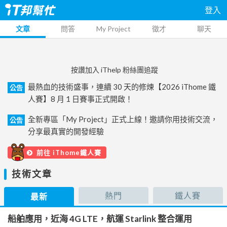
登入
文章
問答
My Project
徵才
聊天
按讚加入 iThelp 粉絲團追蹤
最熱血的技術盛事，連續 30 天的修煉【2026 iThome 鐵
公告
人賽】8 月 1 日賽事正式開啟！
全新專區「My Project」正式上線！邀請你用技術交流，
公告
分享最真實的開發經驗
前往 iThome鐵人賽
技術文章
熱門
鐵人賽
最新
船舶應用，近海 4G LTE，航運 Starlink 整合運用