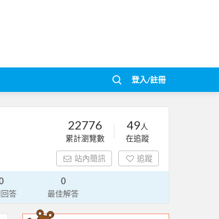
登入/註冊
22776
49
人
累計瀏覽數
在追蹤
站內簡訊
追蹤
0
0
請回答
最佳解答