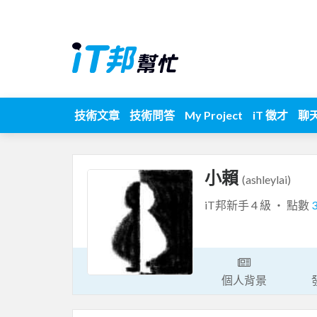
技術文章
技術問答
My Project
iT 徵才
聊
小賴
(ashleylai)
iT邦新手 4 級 ‧ 點數
個人背景