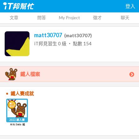
登入
文章
問答
My Project
徵才
聊天
matt30707
(
matt30707
)
iT邦見習生
0
級 ‧ 點數
154
鐵人檔案
鐵人賽成就