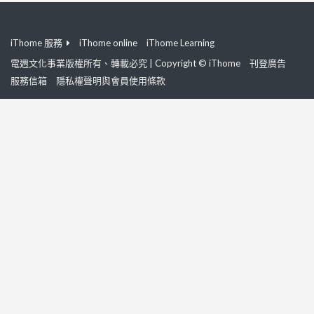
iThome 服務
iThome online
iThome Learning
電週文化事業版權所有、轉載必究 | Copyright © iThome
刊登廣告
服務信箱
隱私權聲明與會員使用條款