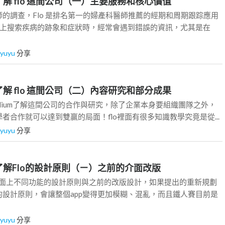
ay 6] 了解 flo 這間公司（一）主要服務和核心價值
的調查，Flo 是排名第一的婦產科醫師推薦的經期和周期跟踪應用
網路上搜索疾病的跡象和症狀時，經常會遇到錯誤的資訊，尤其是在
iyuyu
分享
ay 7] 了解 flo 這間公司（二）內容研究和部分成果
dium了解這間公司的合作與研究，除了企業本身要組織團隊之外，
者合作就可以達到雙贏的局面！flo裡面有很多知識教學究竟是從...
iyuyu
分享
ay 8] 了解Flo的設計原則（ㄧ）之前的介面改版
介面上不同功能的設計原則與之前的改版設計，如果提出的重新規劃
的設計原則，會讓整個app變得更加模糊、混亂，而且鐵人賽目前是
iyuyu
分享