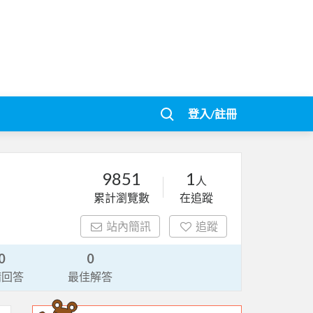
登入/註冊
9851
1
人
累計瀏覽數
在追蹤
站內簡訊
追蹤
0
0
請回答
最佳解答