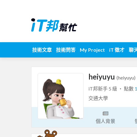
技術文章
技術問答
My Project
iT 徵才
聊
heiyuyu
(heiyuyu)
iT邦新手 5 級 ‧ 點數
交通大學
個人背景