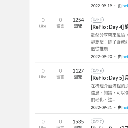
2022-09-19
‧ 由
he
0
0
1254
DAY 5
Like
留言
瀏覽
[ReFlo : 
雖然分享帶來風險
靜想想：除了養成
個從推廣...
2022-09-20
‧ 由
he
0
0
1127
DAY 6
Like
留言
瀏覽
[ReFlo : 
在梳理介面流程的
信息、知識，可以
們老化、進...
2022-09-21
‧ 由
he
0
0
1535
DAY 7
Like
留言
瀏覽