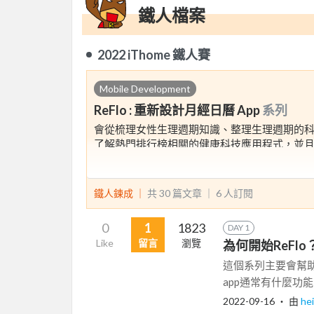
鐵人檔案
2022 iThome 鐵人賽
Mobile Development
ReFlo : 重新設計月經日曆 App
系列
會從梳理女性生理週期知識、整理生理週期的
了解熱門排行榜相關的健康科技應用程式，並
最後提出月經日曆 App的架構與功能的調整方
另外也整理數位服務中的生理隱私狀態分析，
閱讀學術研究中荷爾蒙生理週期追蹤議題，並
鐵人鍊成 ｜
共 30 篇文章 ｜
6
人訂閱
0
1
1823
DAY 1
Like
留言
瀏覽
為何開始ReFl
這個系列主要會幫助
app通常有什麼功能
2022-09-16
‧ 由
he