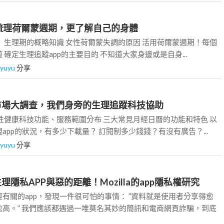
ay 1] 梳理荷爾蒙週期，更了解自己的身體
 生理期的概略知識 女性荷爾蒙失調的原因 活用荷爾蒙週期！每個
確定生理追蹤app的主要目的 不知道大家身邊或是自身...
iyuyu
分享
Day 2]市場大調查，我們身旁的生理追蹤科技協助
性健康科技功能、服務範圍分布 三大常見月經日曆的功能和特色 以
app的狀況，有多少下載量？ 訂閱制多少錢錢？有沒有廣告？...
iyuyu
分享
ay 3]生理隱私APP與惡的距離！Mozilla的app隱私權研究
有關的app，發現一件很可怕的事情： ”資料就是使用者分享得愈
高。” 我們應該都遇過一堆莫名其妙的簡訊和電商網頁詐騙，到底