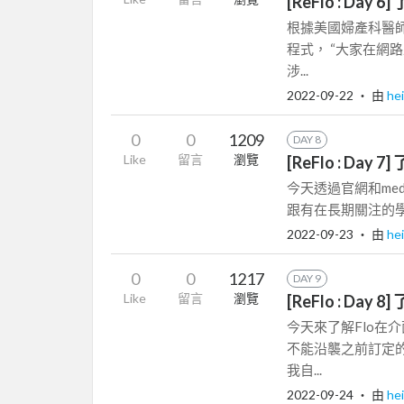
[ReFlo : D
根據美國婦產科醫師
程式， “大家在
涉...
2022-09-22
‧ 由
he
0
0
1209
DAY 8
Like
留言
瀏覽
[ReFlo : D
今天透過官網和me
跟有在長期關注的學
2022-09-23
‧ 由
he
0
0
1217
DAY 9
Like
留言
瀏覽
[ReFlo : D
今天來了解Flo在
不能沿襲之前訂定
我自...
2022-09-24
‧ 由
he