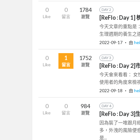
0
0
1784
DAY 2
Like
留言
瀏覽
[ReFlo : D
今天文章的重點是：
生理週期的養生之道 
2022-09-17
‧ 由
he
0
1
1752
DAY 3
Like
留言
瀏覽
[ReFlo : 
今天會來看看： 女
使用者的角度來檢視
2022-09-18
‧ 由
he
0
0
984
DAY 4
Like
留言
瀏覽
[ReFlo : D
因為裝了一堆跟月經
多，外洩的風險便愈
是...