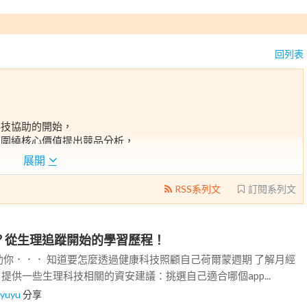
回列表
科技協助的開始，
且圍繞核心價值提出競品分析，
案。
展開
分享相關的教育與網路行動。
RSS系列文
訂閱系列文
o？從生理追蹤開始的學習歷程！
你．．． 知道要怎麼透過健康科技照顧自己荷爾蒙週期 了解月經
 提供一些生理科技相關的資安建議：挑選自己適合哪個app...
iyuyu
分享