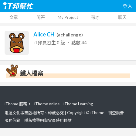
登入
文章
問答
My Project
徵才
聊天
Alice CH
(
achallenge
)
iT邦見習生
0
級 ‧ 點數
44
鐵人檔案
iThome 服務
iThome online
iThome Learning
電週文化事業版權所有、轉載必究 | Copyright © iThome
刊登廣告
服務信箱
隱私權聲明與會員使用條款