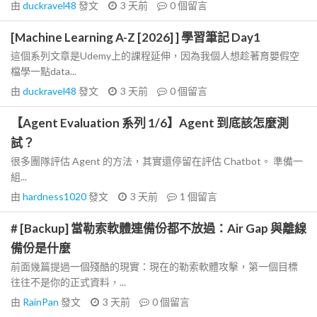
由
duckravel48
發文
3 天前
0
個留言
[Machine Learning A-Z [2026] ] 學習筆記 Day1
這個系列文章是Udemy上的課程延伸，因為我個人想趁著育嬰假空
檔學一點data...
由
duckravel48
發文
3 天前
0
個留言
【Agent Evaluation 系列 1/6】Agent 到底該怎麼測
試？
很多團隊評估 Agent 的方法，其實還停留在評估 Chatbot。 準備一
組...
由
hardness1020
發文
3 天前
1
個留言
# [Backup] 當勒索軟體連備份都不放過：Air Gap 與離線
備份是什麼
前面幾篇提過一個殘酷的現實：現在的勒索軟體攻擊，第一個目標
往往不是你的正式資料，...
由
RainPan
發文
3 天前
0
個留言