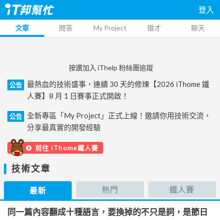
登入
文章
問答
My Project
徵才
聊天
按讚加入 iThelp 粉絲團追蹤
最熱血的技術盛事，連續 30 天的修煉【2026 iThome 鐵
公告
人賽】8 月 1 日賽事正式開啟！
全新專區「My Project」正式上線！邀請你用技術交流，
公告
分享最真實的開發經驗
前往 iThome鐵人賽
技術文章
熱門
鐵人賽
最新
同一篇內容翻成十種語言，要換掉的不只是詞，是節日