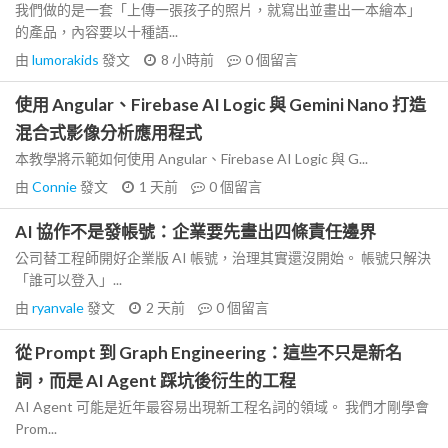
我們做的是一套「上傳一張孩子的照片，就寫出並畫出一本繪本」
的產品，內容要以十種語...
由
lumorakids
發文
8 小時前
0
個留言
使用 Angular、Firebase AI Logic 與 Gemini Nano 打造
混合式影像分析應用程式
本教學將示範如何使用 Angular、Firebase AI Logic 與 G...
由
Connie
發文
1 天前
0
個留言
AI 協作不是發帳號：企業要先畫出四條責任邊界
公司替工程師開好企業版 AI 帳號，治理其實還沒開始。 帳號只解決
「誰可以登入」...
由
ryanvale
發文
2 天前
0
個留言
從 Prompt 到 Graph Engineering：這些不只是新名
詞，而是 AI Agent 踩坑後衍生的工程
AI Agent 可能是近年最容易出現新工程名詞的領域。 我們才剛學會
Prom...