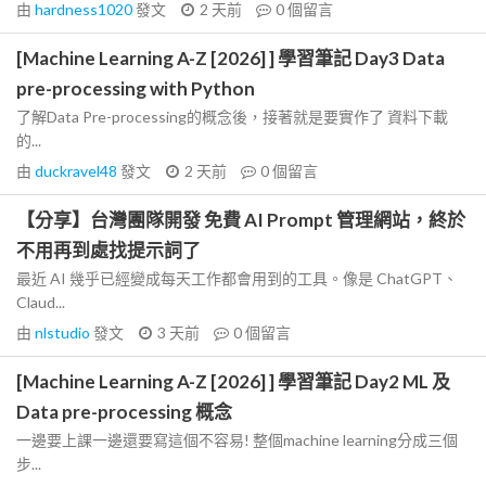
由
hardness1020
發文
2 天前
0
個留言
[Machine Learning A-Z [2026] ] 學習筆記 Day3 Data
pre-processing with Python
了解Data Pre-processing的概念後，接著就是要實作了 資料下載
的...
由
duckravel48
發文
2 天前
0
個留言
【分享】台灣團隊開發 免費 AI Prompt 管理網站，終於
不用再到處找提示詞了
最近 AI 幾乎已經變成每天工作都會用到的工具。像是 ChatGPT、
Claud...
由
nlstudio
發文
3 天前
0
個留言
[Machine Learning A-Z [2026] ] 學習筆記 Day2 ML 及
Data pre-processing 概念
一邊要上課一邊還要寫這個不容易! 整個machine learning分成三個
步...