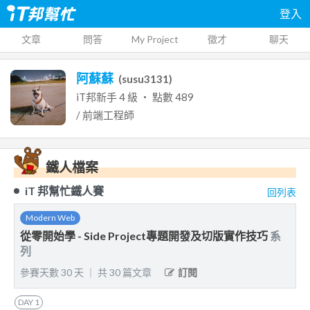
登入
文章
問答
My Project
徵才
聊天
阿蘇蘇
(
susu3131
)
iT邦新手
4
級 ‧ 點數
489
/ 前端工程師
鐵人檔案
iT 邦幫忙鐵人賽
回列表
Modern Web
從零開始學 - Side Project專題開發及切版實作技巧
系
列
參賽天數
30
天
｜
共
30
篇文章
訂閱
DAY
1