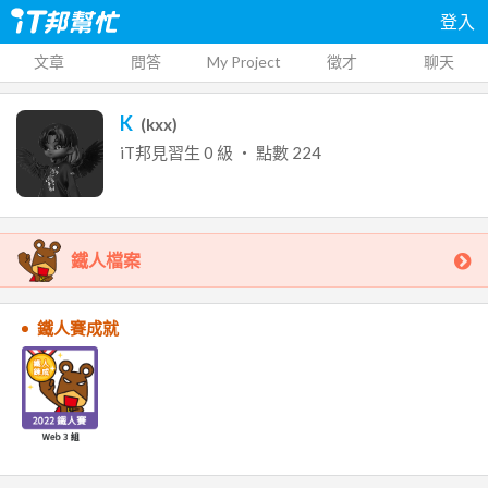
登入
文章
問答
My Project
徵才
聊天
K
(
kxx
)
iT邦見習生
0
級 ‧ 點數
224
鐵人檔案
鐵人賽成就