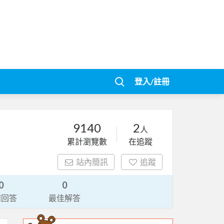
登入/註冊
9140
2
人
累計瀏覽數
在追蹤
站內簡訊
追蹤
0
0
請回答
最佳解答