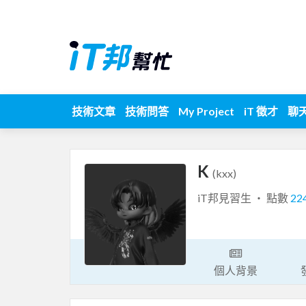
技術文章
技術問答
My Project
iT 徵才
聊
K
(kxx)
iT邦見習生 ‧ 點數
22
個人背景