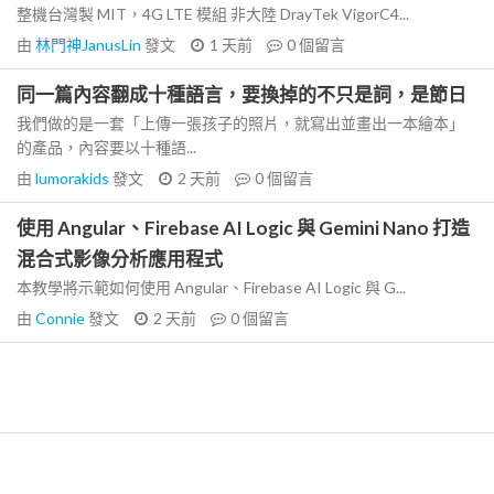
整機台灣製 MIT，4G LTE 模組 非大陸 DrayTek VigorC4...
由
林門神JanusLin
發文
1 天前
0
個留言
同一篇內容翻成十種語言，要換掉的不只是詞，是節日
我們做的是一套「上傳一張孩子的照片，就寫出並畫出一本繪本」
的產品，內容要以十種語...
由
lumorakids
發文
2 天前
0
個留言
使用 Angular、Firebase AI Logic 與 Gemini Nano 打造
混合式影像分析應用程式
本教學將示範如何使用 Angular、Firebase AI Logic 與 G...
由
Connie
發文
2 天前
0
個留言