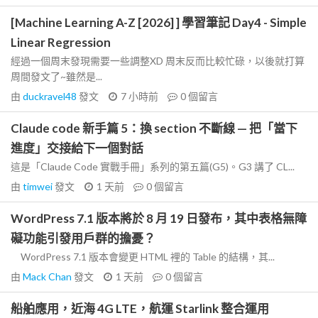
[Machine Learning A-Z [2026] ] 學習筆記 Day4 - Simple
Linear Regression
經過一個周末發現需要一些調整XD 周末反而比較忙碌，以後就打算
周間發文了~雖然是...
由
duckravel48
發文
7 小時前
0
個留言
Claude code 新手篇 5：換 section 不斷線 — 把「當下
進度」交接給下一個對話
這是「Claude Code 實戰手冊」系列的第五篇(G5)。G3 講了 CL...
由
timwei
發文
1 天前
0
個留言
WordPress 7.1 版本將於 8 月 19 日發布，其中表格無障
礙功能引發用戶群的擔憂？
WordPress 7.1 版本會變更 HTML 裡的 Table 的結構，其...
由
Mack Chan
發文
1 天前
0
個留言
船舶應用，近海 4G LTE，航運 Starlink 整合運用