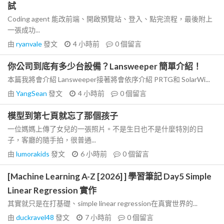
試
Coding agent 能改前端、開啟預覽站、登入、點完流程，最後附上
一張成功...
由
ryanvale
發文
4 小時前
0
個留言
你公司到底有多少台設備？Lansweeper 簡單介紹！
本篇我將會介紹 Lansweeper接著將會依序介紹 PRTG和 SolarWi...
由
YangSean
發文
4 小時前
0
個留言
模型到第七頁就忘了那個孩子
一位媽媽上傳了女兒的一張照片。不是生日也不是什麼特別的日
子，客廳的隨手拍，很普通...
由
lumorakids
發文
6 小時前
0
個留言
[Machine Learning A-Z [2026] ] 學習筆記 Day5 Simple
Linear Regression 實作
其實就只是在打基礎、simple linear regression在真實世界的...
由
duckravel48
發文
7 小時前
0
個留言