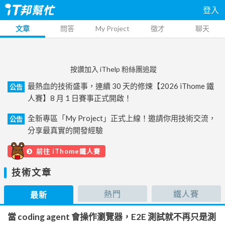
登入
文章
問答
My Project
徵才
聊天
按讚加入 iThelp 粉絲團追蹤
最熱血的技術盛事，連續 30 天的修煉【2026 iThome 鐵
公告
人賽】8 月 1 日賽事正式開啟！
全新專區「My Project」正式上線！邀請你用技術交流，
公告
分享最真實的開發經驗
前往 iThome鐵人賽
技術文章
熱門
鐵人賽
最新
當 coding agent 會操作瀏覽器，E2E 測試就不再只是測