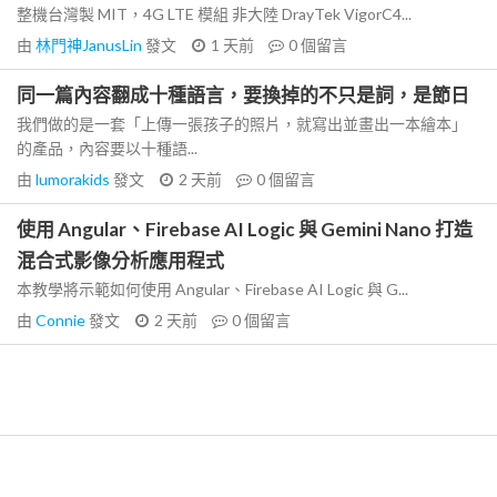
整機台灣製 MIT，4G LTE 模組 非大陸 DrayTek VigorC4...
由
林門神JanusLin
發文
1 天前
0
個留言
同一篇內容翻成十種語言，要換掉的不只是詞，是節日
我們做的是一套「上傳一張孩子的照片，就寫出並畫出一本繪本」
的產品，內容要以十種語...
由
lumorakids
發文
2 天前
0
個留言
使用 Angular、Firebase AI Logic 與 Gemini Nano 打造
混合式影像分析應用程式
本教學將示範如何使用 Angular、Firebase AI Logic 與 G...
由
Connie
發文
2 天前
0
個留言