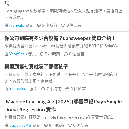
試
Coding agent 能改前端、開啟預覽站、登入、點完流程，最後附上
一張成功...
由
ryanvale
發文
5 小時前
0
個留言
你公司到底有多少台設備？Lansweeper 簡單介紹！
本篇我將會介紹 Lansweeper接著將會依序介紹 PRTG和 SolarWi...
由
YangSean
發文
5 小時前
0
個留言
模型到第七頁就忘了那個孩子
一位媽媽上傳了女兒的一張照片。不是生日也不是什麼特別的日
子，客廳的隨手拍，很普通...
由
lumorakids
發文
7 小時前
0
個留言
[Machine Learning A-Z [2026] ] 學習筆記 Day5 Simple
Linear Regression 實作
其實就只是在打基礎、simple linear regression在真實世界的...
由
duckravel48
發文
8 小時前
0
個留言