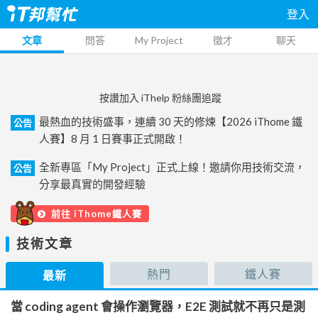
登入
文章
問答
My Project
徵才
聊天
按讚加入 iThelp 粉絲團追蹤
最熱血的技術盛事，連續 30 天的修煉【2026 iThome 鐵
公告
人賽】8 月 1 日賽事正式開啟！
全新專區「My Project」正式上線！邀請你用技術交流，
公告
分享最真實的開發經驗
前往 iThome鐵人賽
技術文章
熱門
鐵人賽
最新
當 coding agent 會操作瀏覽器，E2E 測試就不再只是測