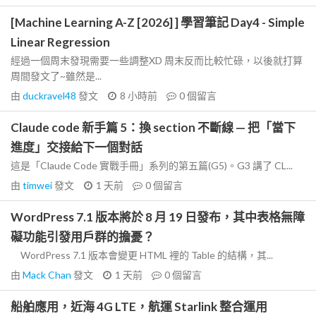
[Machine Learning A-Z [2026] ] 學習筆記 Day4 - Simple
Linear Regression
經過一個周末發現需要一些調整XD 周末反而比較忙碌，以後就打算
周間發文了~雖然是...
由
duckravel48
發文
8 小時前
0
個留言
Claude code 新手篇 5：換 section 不斷線 — 把「當下
進度」交接給下一個對話
這是「Claude Code 實戰手冊」系列的第五篇(G5)。G3 講了 CL...
由
timwei
發文
1 天前
0
個留言
WordPress 7.1 版本將於 8 月 19 日發布，其中表格無障
礙功能引發用戶群的擔憂？
WordPress 7.1 版本會變更 HTML 裡的 Table 的結構，其...
由
Mack Chan
發文
1 天前
0
個留言
船舶應用，近海 4G LTE，航運 Starlink 整合運用