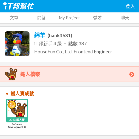
登入
文章
問答
My Project
徵才
聊天
綿羊
(
hank3681
)
iT邦新手
4
級 ‧ 點數
387
HouseFun Co., Ltd.
Frontend Engineer
鐵人檔案
鐵人賽成就