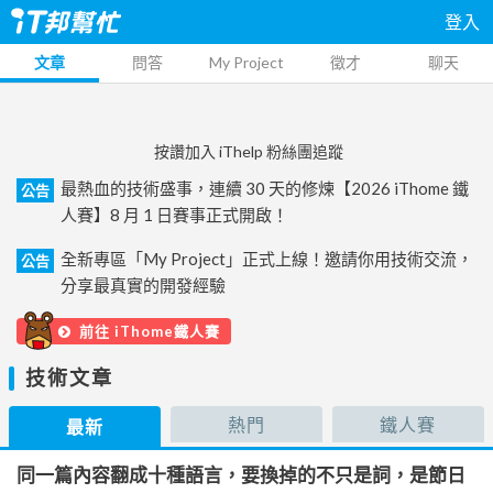
登入
文章
問答
My Project
徵才
聊天
按讚加入 iThelp 粉絲團追蹤
最熱血的技術盛事，連續 30 天的修煉【2026 iThome 鐵
公告
人賽】8 月 1 日賽事正式開啟！
全新專區「My Project」正式上線！邀請你用技術交流，
公告
分享最真實的開發經驗
前往 iThome鐵人賽
技術文章
熱門
鐵人賽
最新
同一篇內容翻成十種語言，要換掉的不只是詞，是節日