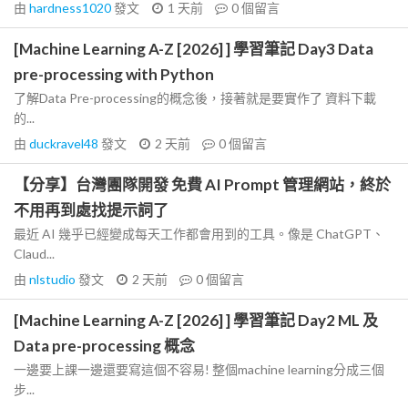
由
hardness1020
發文
1 天前
0
個留言
[Machine Learning A-Z [2026] ] 學習筆記 Day3 Data
pre-processing with Python
了解Data Pre-processing的概念後，接著就是要實作了 資料下載
的...
由
duckravel48
發文
2 天前
0
個留言
【分享】台灣團隊開發 免費 AI Prompt 管理網站，終於
不用再到處找提示詞了
最近 AI 幾乎已經變成每天工作都會用到的工具。像是 ChatGPT、
Claud...
由
nlstudio
發文
2 天前
0
個留言
[Machine Learning A-Z [2026] ] 學習筆記 Day2 ML 及
Data pre-processing 概念
一邊要上課一邊還要寫這個不容易! 整個machine learning分成三個
步...