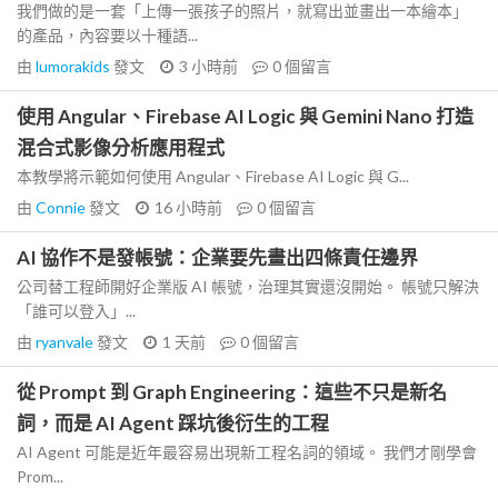
我們做的是一套「上傳一張孩子的照片，就寫出並畫出一本繪本」
的產品，內容要以十種語...
由
lumorakids
發文
3 小時前
0
個留言
使用 Angular、Firebase AI Logic 與 Gemini Nano 打造
混合式影像分析應用程式
本教學將示範如何使用 Angular、Firebase AI Logic 與 G...
由
Connie
發文
16 小時前
0
個留言
AI 協作不是發帳號：企業要先畫出四條責任邊界
公司替工程師開好企業版 AI 帳號，治理其實還沒開始。 帳號只解決
「誰可以登入」...
由
ryanvale
發文
1 天前
0
個留言
從 Prompt 到 Graph Engineering：這些不只是新名
詞，而是 AI Agent 踩坑後衍生的工程
AI Agent 可能是近年最容易出現新工程名詞的領域。 我們才剛學會
Prom...