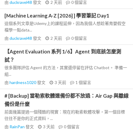
由
duckravel48
發文
2 天前
0
個留言
[Machine Learning A-Z [2026] ] 學習筆記 Day1
這個系列文章是Udemy上的課程延伸，因為我個人想趁著育嬰假空
檔學一點data...
由
duckravel48
發文
2 天前
0
個留言
【Agent Evaluation 系列 1/6】Agent 到底該怎麼測
試？
很多團隊評估 Agent 的方法，其實還停留在評估 Chatbot。 準備一
組...
由
hardness1020
發文
3 天前
1
個留言
# [Backup] 當勒索軟體連備份都不放過：Air Gap 與離線
備份是什麼
前面幾篇提過一個殘酷的現實：現在的勒索軟體攻擊，第一個目標
往往不是你的正式資料，...
由
RainPan
發文
3 天前
0
個留言