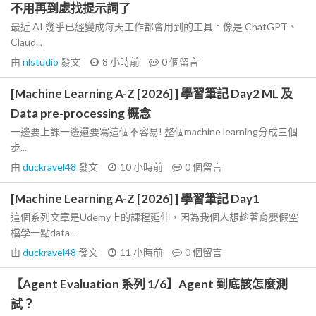
不用再到處找提示詞了
最近 AI 幾乎已經變成每天工作都會用到的工具。像是 ChatGPT、
Claud...
由
nlstudio
發文
8 小時前
0
個留言
[Machine Learning A-Z [2026] ] 學習筆記 Day2 ML 及
Data pre-processing 概念
一邊要上課一邊還要寫這個不容易! 整個machine learning分成三個
步...
由
duckravel48
發文
10 小時前
0
個留言
[Machine Learning A-Z [2026] ] 學習筆記 Day1
這個系列文章是Udemy上的課程延伸，因為我個人想趁著育嬰假空
檔學一點data...
由
duckravel48
發文
11 小時前
0
個留言
【Agent Evaluation 系列 1/6】Agent 到底該怎麼測
試？