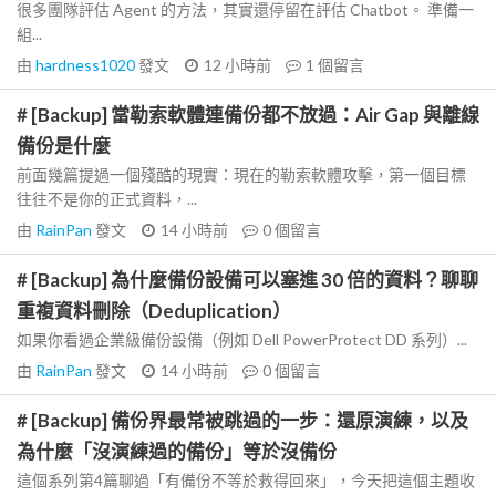
很多團隊評估 Agent 的方法，其實還停留在評估 Chatbot。 準備一
組...
由
hardness1020
發文
12 小時前
1
個留言
# [Backup] 當勒索軟體連備份都不放過：Air Gap 與離線
備份是什麼
前面幾篇提過一個殘酷的現實：現在的勒索軟體攻擊，第一個目標
往往不是你的正式資料，...
由
RainPan
發文
14 小時前
0
個留言
# [Backup] 為什麼備份設備可以塞進 30 倍的資料？聊聊
重複資料刪除（Deduplication）
如果你看過企業級備份設備（例如 Dell PowerProtect DD 系列）...
由
RainPan
發文
14 小時前
0
個留言
# [Backup] 備份界最常被跳過的一步：還原演練，以及
為什麼「沒演練過的備份」等於沒備份
這個系列第4篇聊過「有備份不等於救得回來」，今天把這個主題收