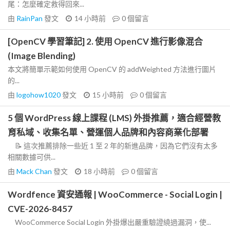
尾：怎麼確定救得回來...
由
RainPan
發文
14 小時前
0
個留言
[OpenCV 學習筆記] 2. 使用 OpenCV 進行影像混合
(Image Blending)
本文將簡單示範如何使用 OpenCV 的 addWeighted 方法進行圖片
的...
由
logohow1020
發文
15 小時前
0
個留言
5 個 WordPress 線上課程 (LMS) 外掛推薦，適合經營教
育私域、收集名單、營運個人品牌和內容商業化部署
📝 這次推薦排除一些近 1 至 2 年的新進品牌，因為它們沒有太多
相關數據可供...
由
Mack Chan
發文
18 小時前
0
個留言
Wordfence 資安通報 | WooCommerce - Social Login |
CVE-2026-8457
WooCommerce Social Login 外掛爆出嚴重驗證繞過漏洞，使...