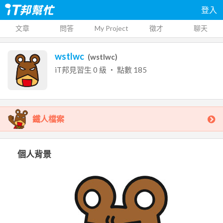
登入
文章
問答
My Project
徵才
聊天
wstlwc
(
wstlwc
)
iT邦見習生
0
級 ‧ 點數
185
鐵人檔案
個人背景