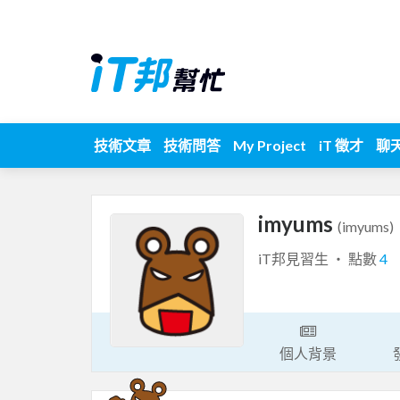
技術文章
技術問答
My Project
iT 徵才
聊
imyums
(imyums)
iT邦見習生 ‧ 點數
4
個人背景