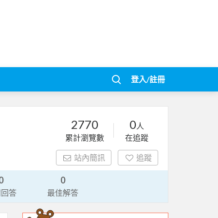
登入/註冊
2770
0
人
累計瀏覽數
在追蹤
站內簡訊
追蹤
0
0
請回答
最佳解答