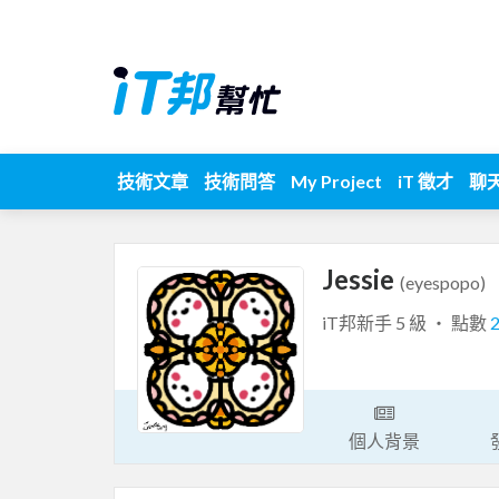
技術文章
技術問答
My Project
iT 徵才
聊
Jessie
(eyespopo)
iT邦新手 5 級 ‧ 點數
個人背景