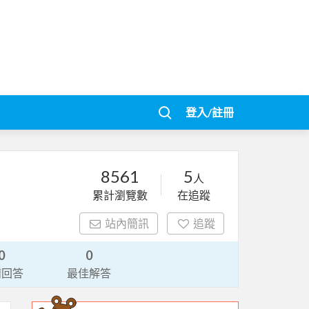
登入/註冊
8561
5
人
累計瀏覽數
在追蹤
站內簡訊
追蹤
0
0
請回答
最佳解答