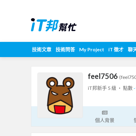
技術文章
技術問答
My Project
iT 徵才
聊
feel7506
(feel75
iT邦新手 5 級 ‧ 點數
個人背景