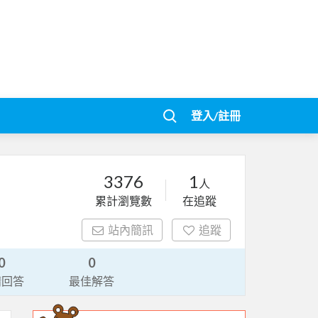
登入/註冊
3376
1
人
累計瀏覽數
在追蹤
站內簡訊
追蹤
0
0
請回答
最佳解答