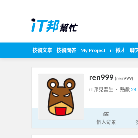
技術文章
技術問答
My Project
iT 徵才
聊
ren999
(ren999)
iT邦見習生 ‧ 點數
24
個人背景