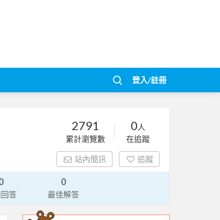
登入/註冊
2791
0
人
累計瀏覽數
在追蹤
站內簡訊
追蹤
0
0
請回答
最佳解答