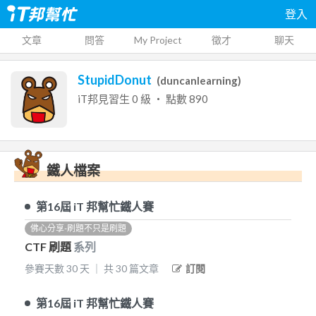
登入
文章
問答
My Project
徵才
聊天
StupidDonut
(
duncanlearning
)
iT邦見習生
0
級 ‧ 點數
890
鐵人檔案
第16屆
iT 邦幫忙鐵人賽
佛心分享-刷題不只是刷題
CTF 刷題
系列
參賽天數
30
天
｜
共
30
篇文章
訂閱
第16屆
iT 邦幫忙鐵人賽