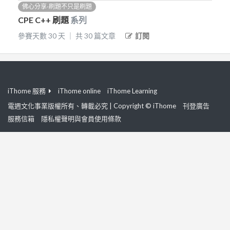
佛心分享-刷題不只是刷題
CPE C++ 刷題
系列
參賽天數
30
天
｜
共
30
篇文章
訂閱
iThome 服務
iThome online
iThome Learning
電週文化事業版權所有、轉載必究 | Copyright © iThome
刊登廣告
服務信箱
隱私權聲明與會員使用條款