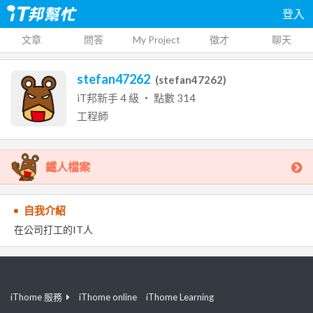
登入
文章
問答
My Project
徵才
聊天
stefan47262
(
stefan47262
)
iT邦新手
4
級 ‧ 點數
314
工程師
鐵人檔案
自我介紹
在公司打工的IT人
iThome 服務
iThome online
iThome Learning