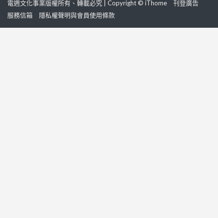
電週文化事業版權所有、轉載必究 | Copyright © iThome
刊登廣告
服務信箱
隱私權聲明與會員使用條款