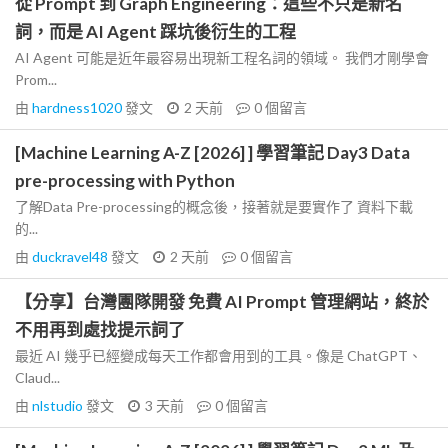
從 Prompt 到 Graph Engineering：這些不只是新名
詞，而是 AI Agent 踩坑後衍生的工程
AI Agent 可能是近年最容易出現新工程名詞的領域。 我們才剛學會
Prom...
由
hardness1020
發文
2 天前
0
個留言
[Machine Learning A-Z [2026] ] 學習筆記 Day3 Data
pre-processing with Python
了解Data Pre-processing的概念後，接著就是要實作了 資料下載
的...
由
duckravel48
發文
2 天前
0
個留言
【分享】台灣團隊開發 免費 AI Prompt 管理網站，終於
不用再到處找提示詞了
最近 AI 幾乎已經變成每天工作都會用到的工具。像是 ChatGPT、
Claud...
由
nlstudio
發文
3 天前
0
個留言