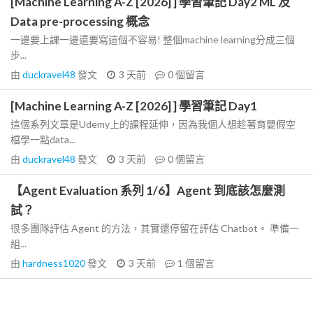
[Machine Learning A-Z [2026] ] 學習筆記 Day2 ML 及
Data pre-processing 概念
一邊要上課一邊還要寫這個不容易! 整個machine learning分成三個
步...
由
duckravel48
發文
3 天前
0
個留言
[Machine Learning A-Z [2026] ] 學習筆記 Day1
這個系列文章是Udemy上的課程延伸，因為我個人想趁著育嬰假空
檔學一點data...
由
duckravel48
發文
3 天前
0
個留言
【Agent Evaluation 系列 1/6】Agent 到底該怎麼測
試？
很多團隊評估 Agent 的方法，其實還停留在評估 Chatbot。 準備一
組...
由
hardness1020
發文
3 天前
1
個留言