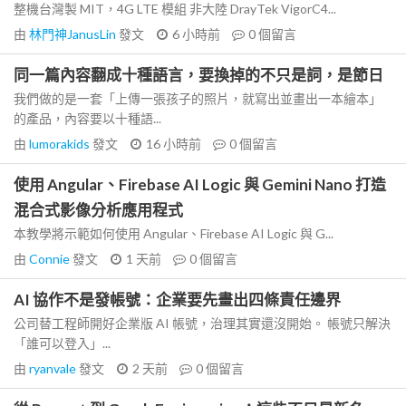
整機台灣製 MIT，4G LTE 模組 非大陸 DrayTek VigorC4...
由
林門神JanusLin
發文
6 小時前
0
個留言
同一篇內容翻成十種語言，要換掉的不只是詞，是節日
我們做的是一套「上傳一張孩子的照片，就寫出並畫出一本繪本」
的產品，內容要以十種語...
由
lumorakids
發文
16 小時前
0
個留言
使用 Angular、Firebase AI Logic 與 Gemini Nano 打造
混合式影像分析應用程式
本教學將示範如何使用 Angular、Firebase AI Logic 與 G...
由
Connie
發文
1 天前
0
個留言
AI 協作不是發帳號：企業要先畫出四條責任邊界
公司替工程師開好企業版 AI 帳號，治理其實還沒開始。 帳號只解決
「誰可以登入」...
由
ryanvale
發文
2 天前
0
個留言