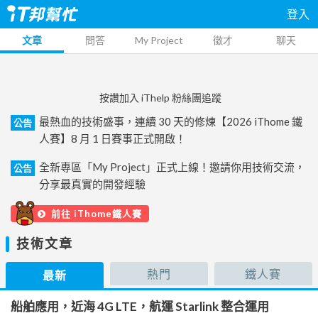
登入
文章
問答
My Project
徵才
聊天
按讚加入 iThelp 粉絲團追蹤
最熱血的技術盛事，連續 30 天的修煉【2026 iThome 鐵
公告
人賽】8 月 1 日賽事正式開啟！
全新專區「My Project」正式上線！邀請你用技術交流，
公告
分享最真實的開發經驗
前往 iThome鐵人賽
技術文章
熱門
鐵人賽
最新
船舶應用，近海 4G LTE，航運 Starlink 整合運用