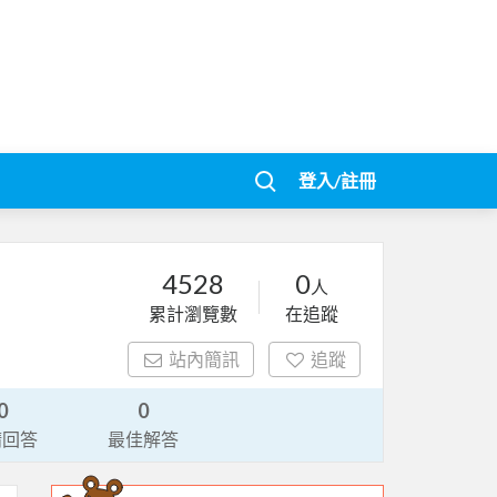
登入/註冊
4528
0
人
累計瀏覽數
在追蹤
站內簡訊
追蹤
0
0
請回答
最佳解答