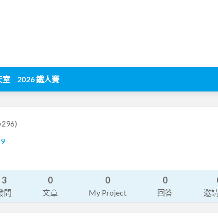
天室
2026 鐵人賽
y296)
59
3
0
0
0
發問
文章
My Project
回答
邀