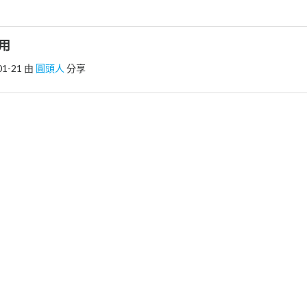
使用
01-21
由
圓頭人
分享