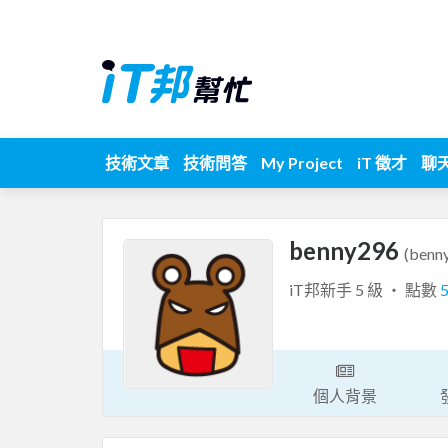
技術文章
技術問答
My Project
iT 徵才
聊
benny296
(benn
iT邦新手 5 級 ‧ 點數
個人背景